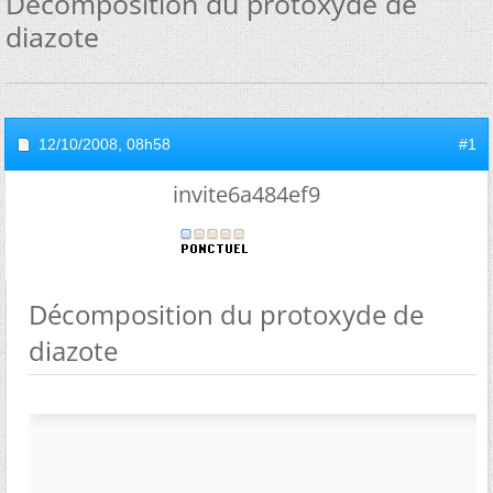
Décomposition du protoxyde de
diazote
12/10/2008,
08h58
#1
invite6a484ef9
Décomposition du protoxyde de
diazote