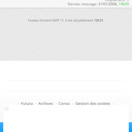
Dernier message:
31/01/2006,
19h35
Fuseau horaire GMT +1. Il est actuellement
12h31
.
-
Futura
-
Archives
-
Conso
-
Gestion des cookies
-
Politique de confidentialité
-
Haut de page