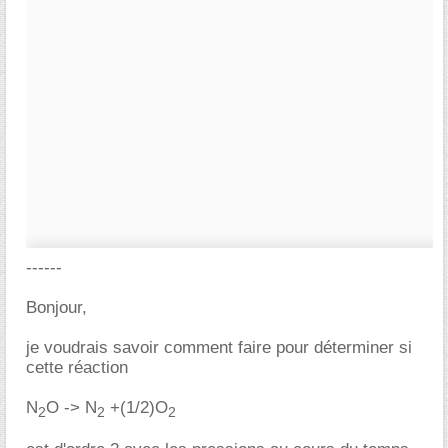
------
Bonjour,
je voudrais savoir comment faire pour déterminer si
cette réaction
N
O -> N
+(1/2)O
2
2
2