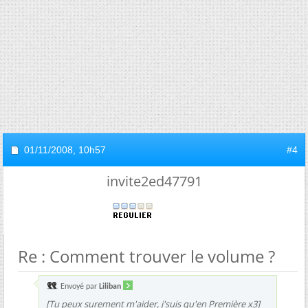
01/11/2008,
10h57
#4
invite2ed47791
Re : Comment trouver le volume ?
Envoyé par
Liliban
[Tu peux surement m'aider, j'suis qu'en Première x3]