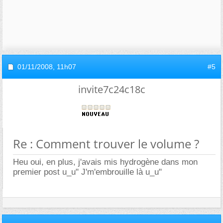
01/11/2008,
11h07
#5
invite7c24c18c
Re : Comment trouver le volume ?
Heu oui, en plus, j'avais mis hydrogène dans mon
premier post u_u" J'm'embrouille là u_u"