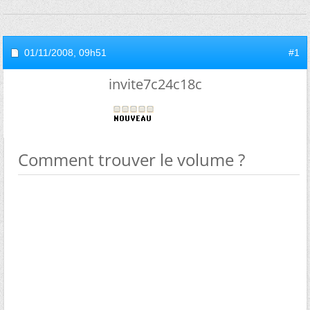
01/11/2008,
09h51
#1
invite7c24c18c
Comment trouver le volume ?