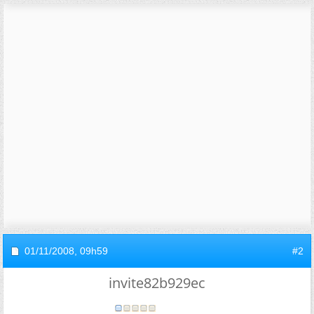
01/11/2008,
09h59
#2
invite82b929ec