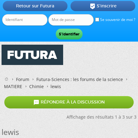
Retour sur Futura
S'inscrire

Se souvenir de moi ?
Forum
Futura-Sciences : les forums de la science
MATIERE
Chimie
lewis

RÉPONDRE À LA DISCUSSION
Affichage des résultats 1 à 3 sur 3
lewis