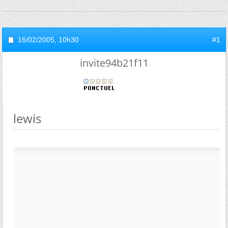
16/02/2005,
10h30
#1
invite94b21f11
lewis