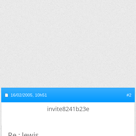
16/02/2005,
10h51
#2
invite8241b23e
Re : lewis