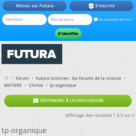
Retour sur Futura
S'inscrire

Se souvenir de moi ?
Forum
Futura-Sciences : les forums de la science
MATIERE
Chimie
tp organique

RÉPONDRE À LA DISCUSSION
Affichage des résultats 1 à 5 sur 5
tp organique