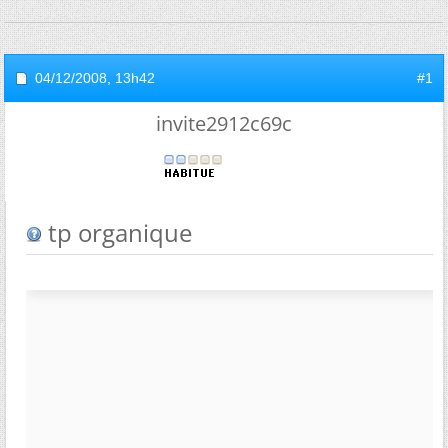
04/12/2008,
13h42
#1
invite2912c69c
tp organique