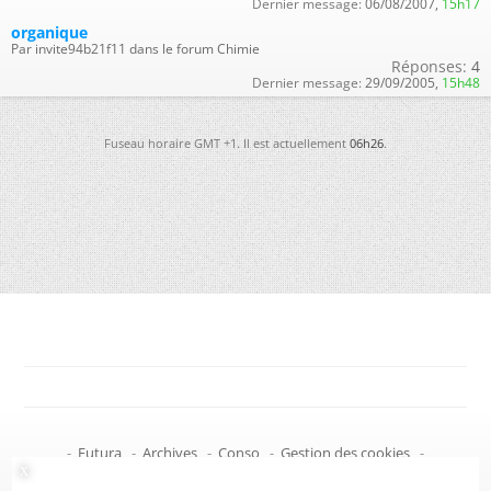
Dernier message:
06/08/2007,
15h17
organique
Par invite94b21f11 dans le forum Chimie
Réponses:
4
Dernier message:
29/09/2005,
15h48
Fuseau horaire GMT +1. Il est actuellement
06h26
.
-
Futura
-
Archives
-
Conso
-
Gestion des cookies
-