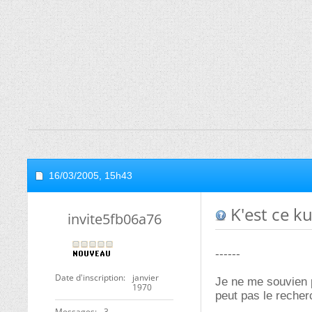
16/03/2005,
15h43
K'est ce ku
invite5fb06a76
------
Date d'inscription
janvier
Je ne me souvien p
1970
peut pas le recher
Messages
3