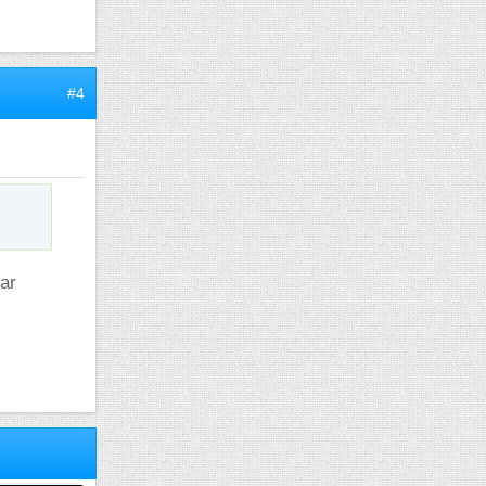
#4
par