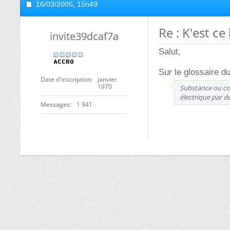
16/03/2005,
15h49
Re : K'est ce
invite39dcaf7a
Salut,
Sur le glossaire du 
Date d'inscription
janvier
1970
Substance ou com
électrique par d
Messages
1 941