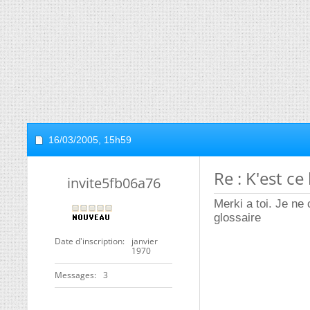
16/03/2005,
15h59
Re : K'est ce
invite5fb06a76
Merki a toi. Je ne
glossaire
Date d'inscription
janvier
1970
Messages
3