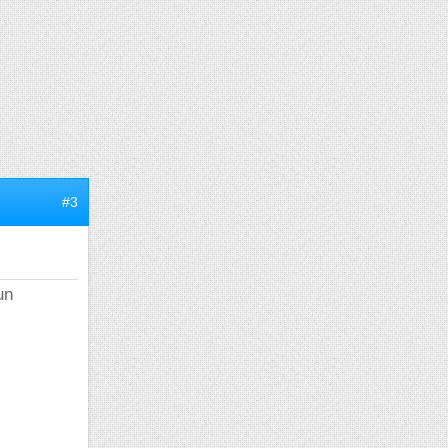
#3
un