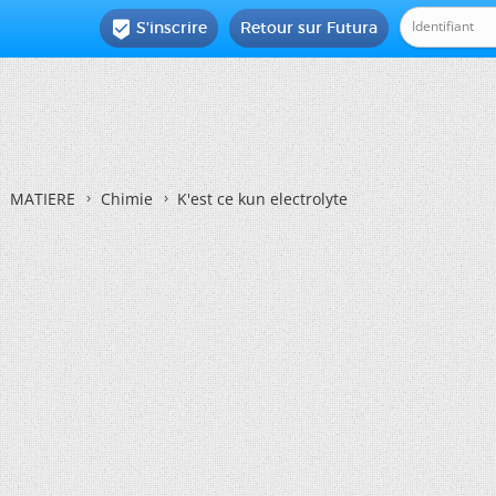
S'inscrire
Retour sur Futura

MATIERE
Chimie
K'est ce kun electrolyte