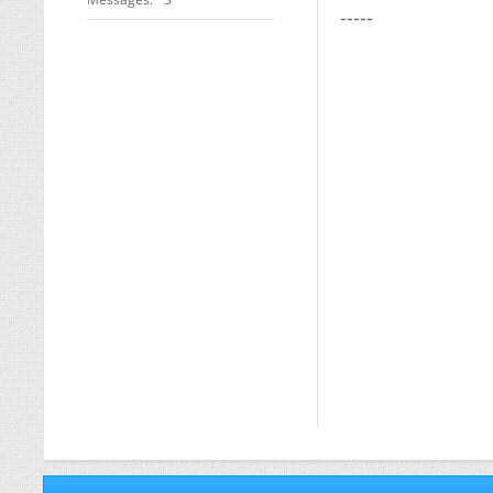
-----