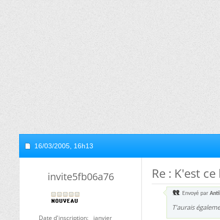
16/03/2005,
16h13
Re : K'est ce
invite5fb06a76
Envoyé par
Ant
T'aurais égaleme
Date d'inscription
janvier