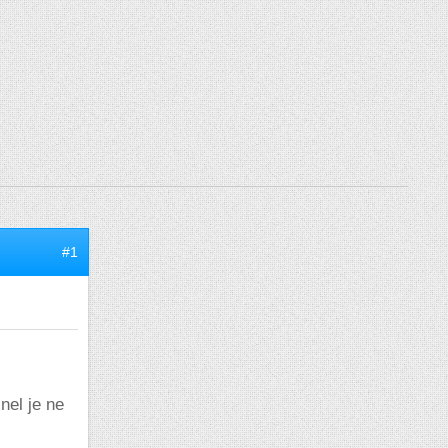
#1
nel je ne