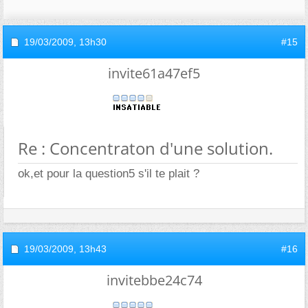
19/03/2009,
13h30
#15
invite61a47ef5
Re : Concentraton d'une solution.
ok,et pour la question5 s'il te plait ?
19/03/2009,
13h43
#16
invitebbe24c74