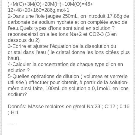
)+M(C)+3M(O)+20M(H)+10M(O)=46+
12+48+20+160=286g.mol-1
2-Dans une fiole jaugée 250mL, on introduit 17,88g de
carbonate de sodium hydraté et on complète avec de
l'eau.Quels types d'ions sont ainsi en solution ?
reponse:ainsi on a les ions Na+2 et CO2-3 (3 en
dessous du 2)
3-Ecrire et ajuster l'équation de la dissolution du
cristal dans l'eau ( le cristal donne les ions citées plus
haut).
4-Calculer la concentration de chaque type d'ion en
solution ?
5-Quelles opérations de dilution ( volumes et verrerie
utilisée ) effectuer pour obtenir, à partir de la solution-
mère ainsi faite, 100mL de solution a 0,1mol/L en ions
sodium?
Donnés: MAsse molaires en g/mol Na:23 ; C:12 ; 0:16
; H:1
-----