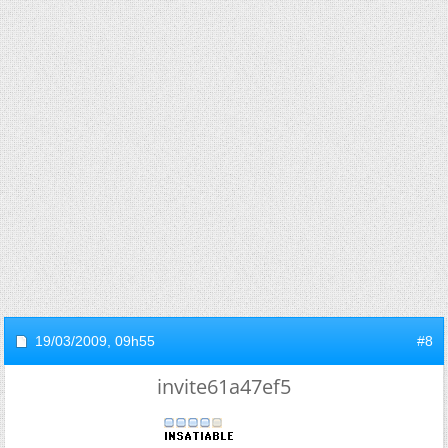
19/03/2009,
09h55
#8
invite61a47ef5