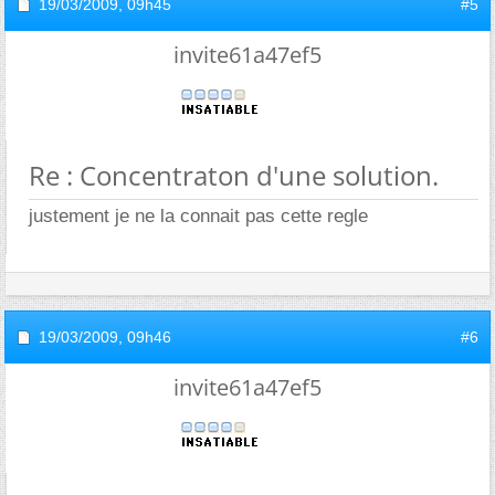
19/03/2009,
09h45
#5
invite61a47ef5
Re : Concentraton d'une solution.
justement je ne la connait pas cette regle
19/03/2009,
09h46
#6
invite61a47ef5