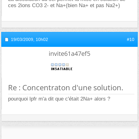
ces 2ions CO3 2- et Na+(bien Na+ et pas Na2+)
19/03/2009,
10h02
#10
invite61a47ef5
Re : Concentraton d'une solution.
pourquoi lpfr m'a dit que c'était 2Na+ alors ?