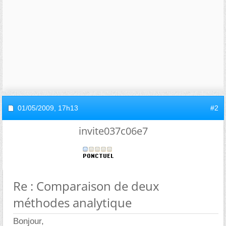
01/05/2009,
17h13
#2
invite037c06e7
Re : Comparaison de deux
méthodes analytique
Bonjour,