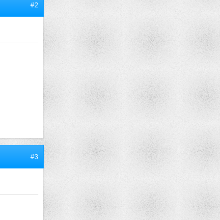
#2
#3