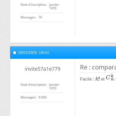
Date d'inscription
janvier
1970
Messages
76
28/01/2009,
18h42
Re : compara
invite57a1e779
Facile :
et
Date d'inscription
janvier
1970
Messages
9 645