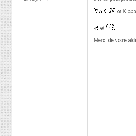
et K appa
et
Merci de votre aid
-----