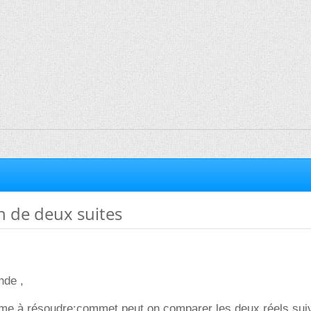
 de deux suites
nde ,
lème à résoudre:commet peut on comparer les deux réels sui