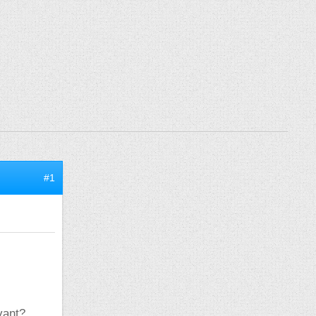
#1
vant?