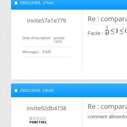
28/01/2009,
17h41
Re : compara
invite57a1e779
Facile :
Date d'inscription
janvier
1970
Messages
9 645
28/01/2009,
18h25
Re : compara
invite92db4158
comment démontre