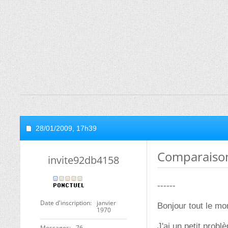
28/01/2009,
17h39
Comparaison
invite92db4158
------
Date d'inscription
janvier
Bonjour tout le mo
1970
J'ai un petit prob
Messages
76