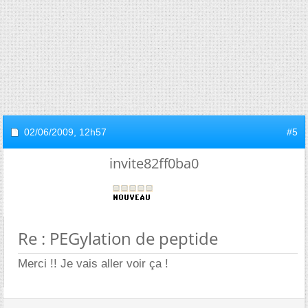
02/06/2009,
12h57
#5
invite82ff0ba0
Re : PEGylation de peptide
Merci !! Je vais aller voir ça !