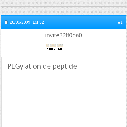
28/05/2009,
16h32
#1
invite82ff0ba0
PEGylation de peptide