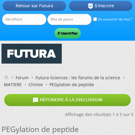
Retour sur Futura
S'inscrire

Se souvenir de moi ?
Forum
Futura-Sciences : les forums de la science
MATIERE
Chimie
PEGylation de peptide

RÉPONDRE À LA DISCUSSION
Affichage des résultats 1 à 5 sur 5
PEGylation de peptide