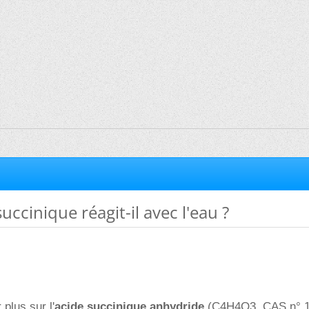
uccinique réagit-il avec l'eau ?
 plus sur l'
acide succinique anhydride
(C4H4O3, CAS n° 1