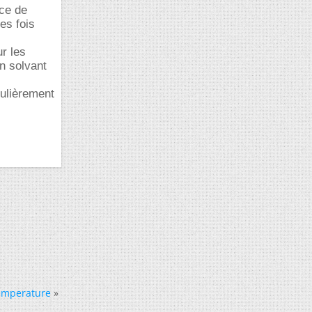
nce de
es fois
ur les
n solvant
culièrement
temperature
»