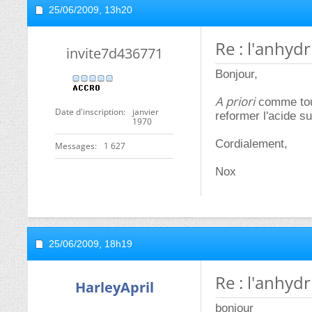
25/06/2009,
13h20
Re : l'anhydr
invite7d436771
Bonjour,
A priori
comme tous
Date d'inscription
janvier
reformer l'acide su
1970
Cordialement,
Messages
1 627
Nox
25/06/2009,
18h19
Re : l'anhydr
HarleyApril
bonjour