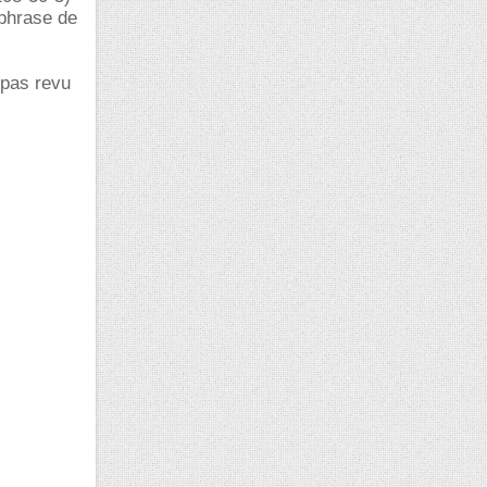
 phrase de
i pas revu