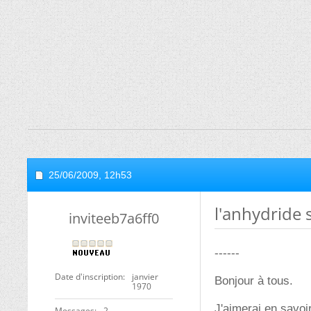
25/06/2009,
12h53
l'anhydride s
inviteeb7a6ff0
------
Date d'inscription
janvier
Bonjour à tous.
1970
J'aimerai en savoir
Messages
2