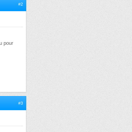
#2
u pour
#3