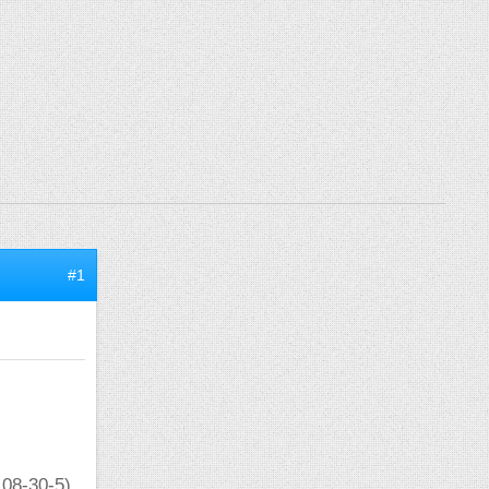
#1
08-30-5)