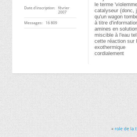
le terme 'violemme
Date d'inscription
février
catalyseur (donc, 
2007
qu'un wagon tombe
à titre d'informati
Messages
16 809
amines en solution
miscible à l'eau te
cette réaction sur 
exothermique
cordialement
«
role de la 