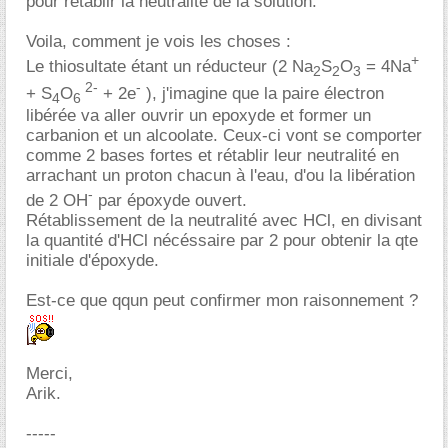
pour rétablir la neutralité de la solution.
Voila, comment je vois les choses :
+
Le thiosultate étant un réducteur (2 Na
S
O
= 4Na
2
2
3
2-
-
+ S
O
+ 2e
), j'imagine que la paire électron
4
6
libérée va aller ouvrir un epoxyde et former un
carbanion et un alcoolate. Ceux-ci vont se comporter
comme 2 bases fortes et rétablir leur neutralité en
arrachant un proton chacun à l'eau, d'ou la libération
-
de 2 OH
par époxyde ouvert.
Rétablissement de la neutralité avec HCl, en divisant
la quantité d'HCl nécéssaire par 2 pour obtenir la qte
initiale d'époxyde.
Est-ce que qqun peut confirmer mon raisonnement ?
Merci,
Arik.
-----