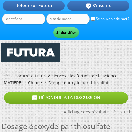
Retour sur Futura
S'inscrire

Se souvenir de moi ?
Forum
Futura-Sciences : les forums de la science
MATIERE
Chimie
Dosage époxyde par thiosulfate

RÉPONDRE À LA DISCUSSION
Affichage des résultats 1 à 1 sur 1
Dosage époxyde par thiosulfate