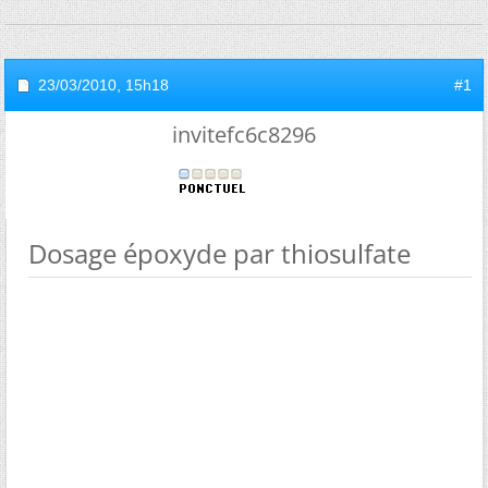
23/03/2010,
15h18
#1
invitefc6c8296
Dosage époxyde par thiosulfate