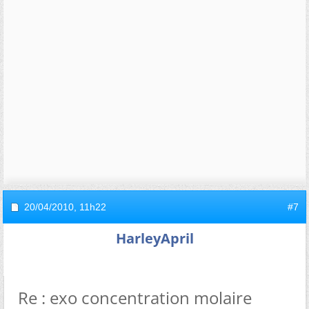
20/04/2010,
11h22
#7
HarleyApril
Re : exo concentration molaire