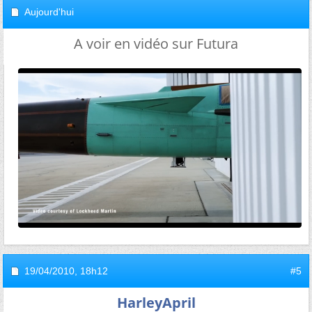
Aujourd'hui
A voir en vidéo sur Futura
19/04/2010,
18h12
#5
HarleyApril