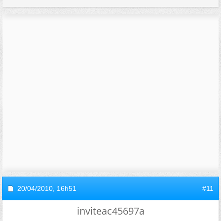
20/04/2010,
16h51
#11
inviteac45697a