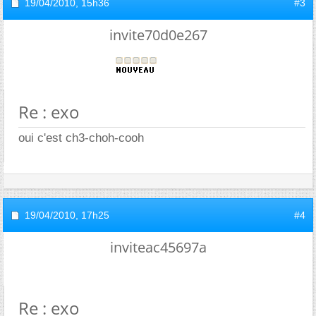
19/04/2010,
15h36
#3
invite70d0e267
Re : exo
oui c'est ch3-choh-cooh
19/04/2010,
17h25
#4
inviteac45697a
Re : exo