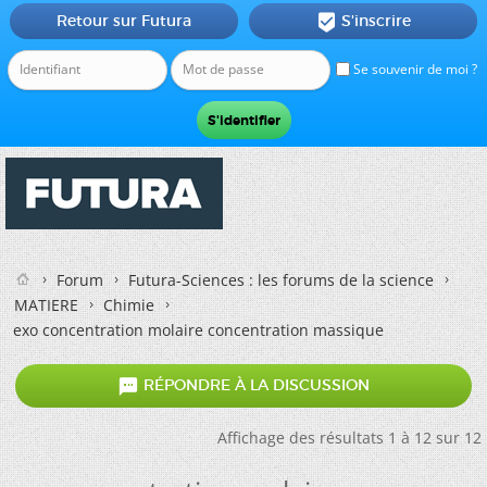
Retour sur Futura
S'inscrire

Se souvenir de moi ?
Forum
Futura-Sciences : les forums de la science
MATIERE
Chimie
exo concentration molaire concentration massique

RÉPONDRE À LA DISCUSSION
Affichage des résultats 1 à 12 sur 12