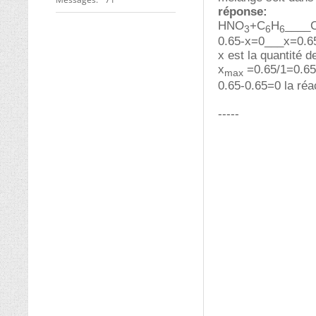
réponse:
HNO
+C
H
____
3
6
6
0.65-x=0___x=0.6
x est la quantité 
x
=0.65/1=0.65
max
0.65-0.65=0 la réac
-----