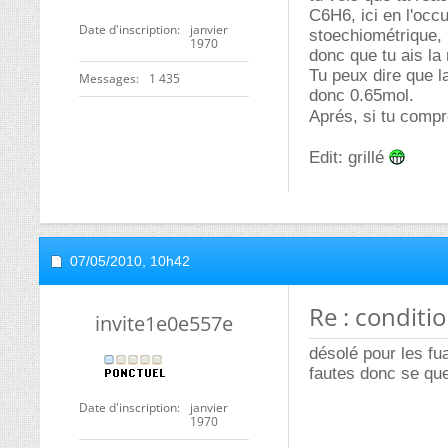
C6H6, ici en l'occ
Date d'inscription
janvier
stoechiométrique, i
1970
donc que tu ais la
Tu peux dire que l
Messages
1 435
donc 0.65mol.
Aprés, si tu compr
Edit: grillé
07/05/2010,
10h42
Re : conditi
invite1e0e557e
désolé pour les fu
fautes donc se que 
Date d'inscription
janvier
1970