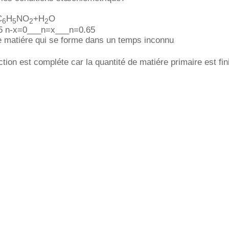
C
H
NO
+H
O
6
5
2
2
5 n-x=0___n=x___n=0.65
de matiére qui se forme dans un temps inconnu
tion est compléte car la quantité de matiére primaire est fin