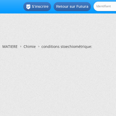
S'inscrire
Retour sur Futura

MATIERE
Chimie
conditions stoechiométrique: