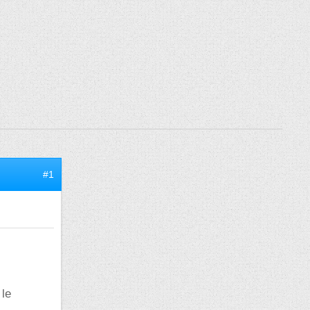
#1
 le