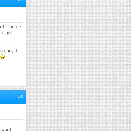
et "l'acide
 d'un
nzène, il
e
#3
evant