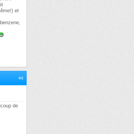
it
même!) et
e benzene,
#4
aucoup de