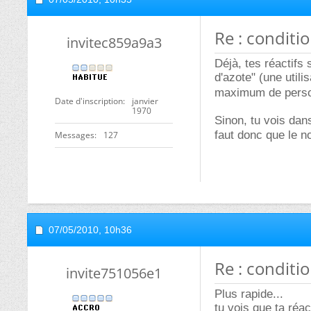
Re : conditi
invitec859a9a3
Déjà, tes réactifs 
d'azote" (une util
maximum de pers
Date d'inscription
janvier
1970
Sinon, tu vois dans
faut donc que le n
Messages
127
07/05/2010,
10h36
Re : conditi
invite751056e1
Plus rapide...
tu vois que ta ré