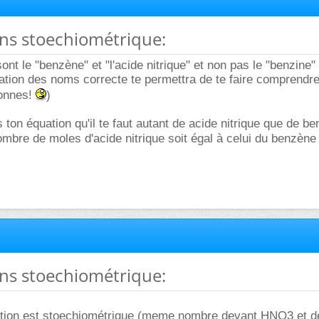
ons stoechiométrique:
sont le "benzène" et "l'acide nitrique" et non pas le "benzine" 
isation des noms correcte te permettra de te faire comprendre
onnes!
)
 ton équation qu'il te faut autant de acide nitrique que de be
ombre de moles d'acide nitrique soit égal à celui du benzèn
ons stoechiométrique:
action est stoechiométrique (meme nombre devant HNO3 et d