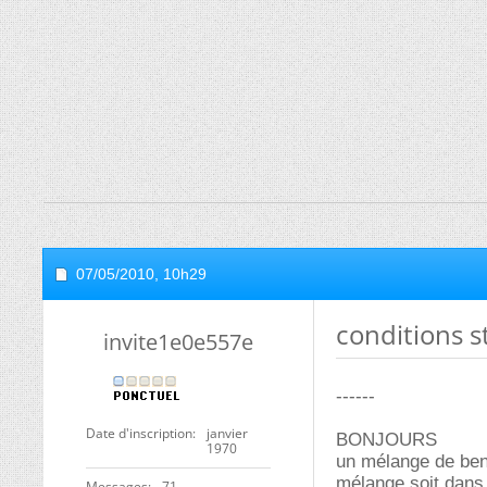
07/05/2010,
10h29
conditions 
invite1e0e557e
------
Date d'inscription
janvier
BONJOURS
1970
un mélange de benz
mélange soit dans
Messages
71