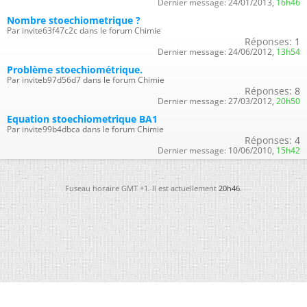
Dernier message:
24/01/2013,
16h46
Nombre stoechiometrique ?
Par invite63f47c2c dans le forum Chimie
Réponses:
1
Dernier message:
24/06/2012,
13h54
Problème stoechiométrique.
Par inviteb97d56d7 dans le forum Chimie
Réponses:
8
Dernier message:
27/03/2012,
20h50
Equation stoechiometrique BA1
Par invite99b4dbca dans le forum Chimie
Réponses:
4
Dernier message:
10/06/2010,
15h42
Fuseau horaire GMT +1. Il est actuellement
20h46
.