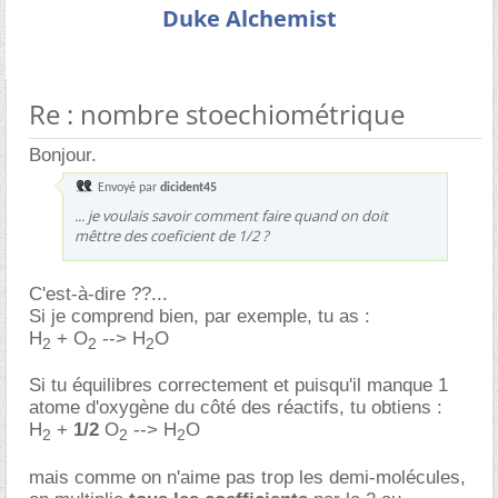
Duke Alchemist
Re : nombre stoechiométrique
Bonjour.
Envoyé par
dicident45
... je voulais savoir comment faire quand on doit
mêttre des coeficient de 1/2 ?
C'est-à-dire ??...
Si je comprend bien, par exemple, tu as :
H
+ O
--> H
O
2
2
2
Si tu équilibres correctement et puisqu'il manque 1
atome d'oxygène du côté des réactifs, tu obtiens :
H
+
1/2
O
--> H
O
2
2
2
mais comme on n'aime pas trop les demi-molécules,