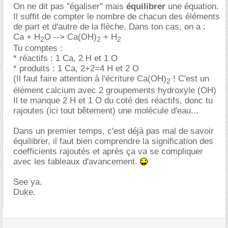
On ne dit pas "égaliser" mais
équilibrer
une équation.
Il suffit de compter le nombre de chacun des éléments
de part et d'autre de la flèche. Dans ton cas, on a :
Ca + H
O --> Ca(OH)
+ H
2
2
2
Tu comptes :
* réactifs : 1 Ca, 2 H et 1 O
* produits : 1 Ca, 2+2=4 H et 2 O
(Il faut faire attention à l'écriture Ca(OH)
! C'est un
2
élément calcium avec 2 groupements hydroxyle (OH)
Il te manque 2 H et 1 O du coté des réactifs, donc tu
rajoutes (ici tout bêtement) une molécule d'eau...
Dans un premier temps, c'est déjà pas mal de savoir
équilibrer, il faut bien comprendre la signification des
coefficients rajoutés et après ça va se compliquer
avec les tableaux d'avancement.
See ya.
Duke.