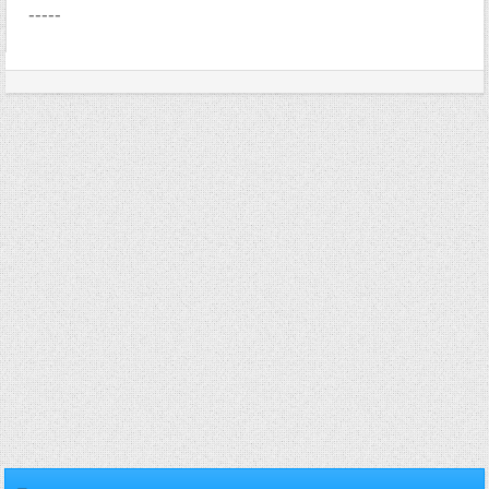
-----