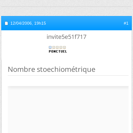
12/04/2006,
19h15
#1
invite5e51f717
Nombre stoechiométrique