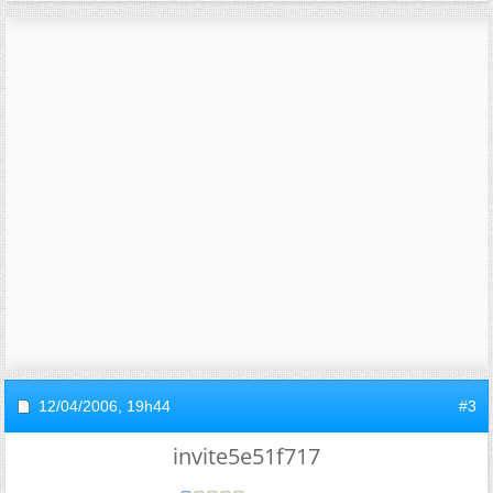
12/04/2006,
19h44
#3
invite5e51f717