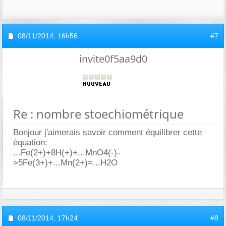
08/11/2014,
16h56
#7
invite0f5aa9d0
Re : nombre stoechiométrique
Bonjour j'aimerais savoir comment équilibrer cette
équation:
...Fe(2+)+8H(+)+...MnO4(-)-
>5Fe(3+)+...Mn(2+)=...H2O
08/11/2014,
17h24
#8