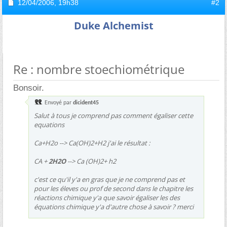
12/04/2006,
19h38
#2
Duke Alchemist
Re : nombre stoechiométrique
Bonsoir.
Envoyé par
dicident45
Salut à tous je comprend pas comment égaliser cette
equations
Ca+H2o --> Ca(OH)2+H2 j'ai le résultat :
CA +
2H2O
--> Ca (OH)2+ h2
c'est ce qu'il y'a en gras que je ne comprend pas et
pour les éleves ou prof de second dans le chapitre les
réactions chimique y'a que savoir égaliser les des
équations chimique y'a d'autre chose à savoir ? merci