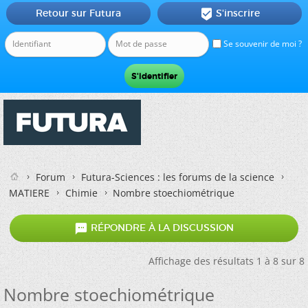
Retour sur Futura
S'inscrire

Se souvenir de moi ?
Forum
Futura-Sciences : les forums de la science
MATIERE
Chimie
Nombre stoechiométrique

RÉPONDRE À LA DISCUSSION
Affichage des résultats 1 à 8 sur 8
Nombre stoechiométrique