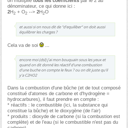
on multiplie
tous les coefficients
par le 2 au
dénominateur, ce qui donne ici :
2
H
+ O
-->
2
H
O
2
2
2
et aussi si on nous dit de "d'equiliber" on doit aussi
équilibrer les charges ?
Cela va de soi
...
encore moi (dsl) j'ai mon bouquain sous les yeux et
quand on dit donné les réactif d'une combustion
d'une buche on compte le feux ? ou on dit juste qu'il
y'a C2HO2
Dans la combustion d'une bûche (et de tout composé
constitué d'atomes de carbone et d'hydrogène =
hydrocarbures), il faut prendre en compte :
* réactifs : le combustible (ici, la substance qui
constitue la bûche) et le dioxygène (de l'air)
* produits : dioxyde de carbone (si la combustion est
complète) et de l'eau (si le combustible n'est pas du
carbone)