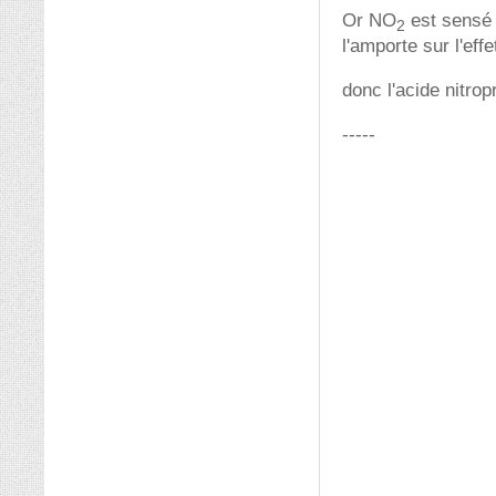
Or NO
est sensé 
2
l'amporte sur l'effe
donc l'acide nitro
-----