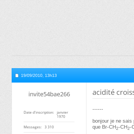
19/09/2010,
13h13
acidité croi
invite54bae266
------
Date d'inscription
janvier
1970
bonjour je ne sais 
que Br-CH
-CH
-
Messages
3 310
2
2