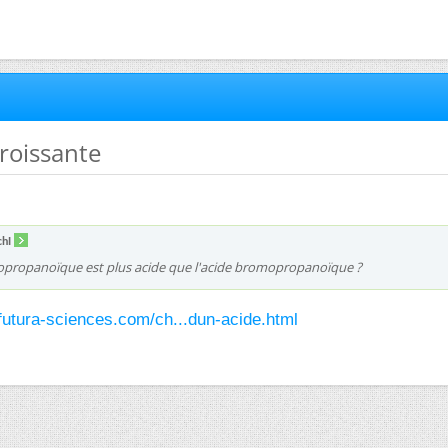
croissante
chI
tropropanoïque est plus acide que l'acide bromopropanoïque ?
.futura-sciences.com/ch...dun-acide.html