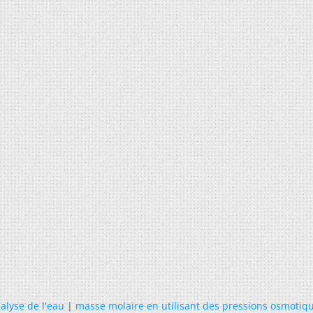
alyse de l'eau
|
masse molaire en utilisant des pressions osmotiq