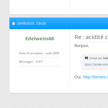
19/09/2010,
13h28
Re : acidité 
Edelweiss68
Bonjour,
Date d'inscription
août 2009
Envoyé par
ZuII
Messages
6 971
donc l'acide ni
Oui.
http://forums