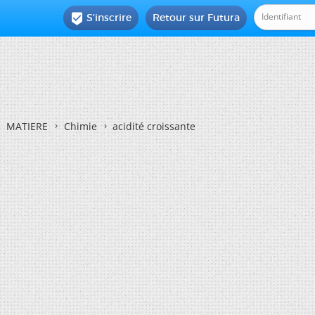
S'inscrire
Retour sur Futura

MATIERE
Chimie
acidité croissante