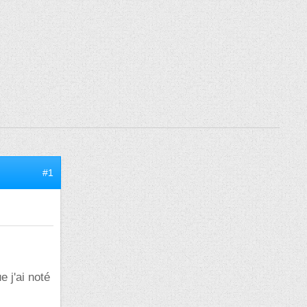
#1
e j'ai noté