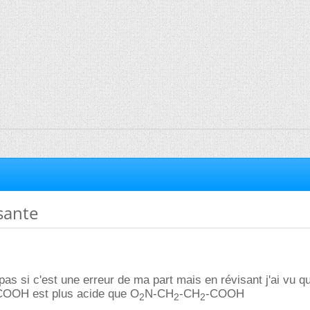
ssante
pas si c'est une erreur de ma part mais en révisant j'ai vu qu
COOH est plus acide que O
N-CH
-CH
-COOH
2
2
2