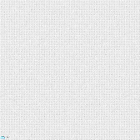
ues
»