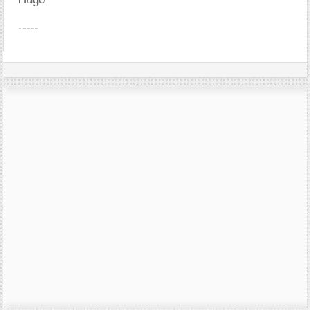
-----