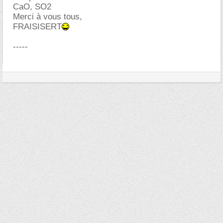
CaO, SO2
Merci à vous tous,
FRAISISERT
-----