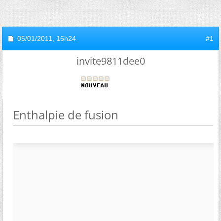
05/01/2011,
16h24
#1
invite9811dee0
Enthalpie de fusion