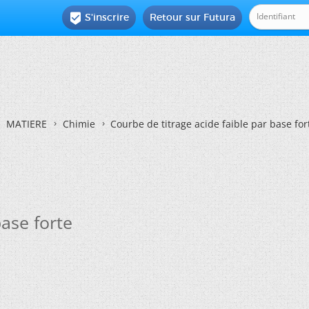
S'inscrire
Retour sur Futura

MATIERE
Chimie
Courbe de titrage acide faible par base for
base forte