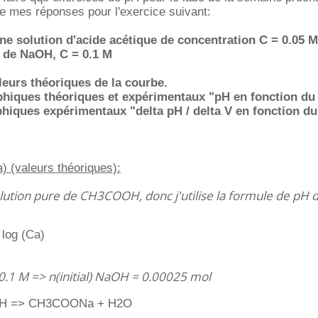
e mes réponses pour l'exercice suivant:
une solution d'acide acétique de concentration C = 0.05 M
n de NaOH, C = 0.1 M
aleurs théoriques de la courbe.
aphiques théoriques et expérimentaux "pH en fonction du
aphiques expérimentaux "delta pH / delta V en fonction d
(valeurs théoriques):
solution pure de CH3COOH, donc j'utilise la formule de pH 
 log (Ca)
0.1 M => n(initial) NaOH = 0.00025 mol
H => CH3COONa + H2O