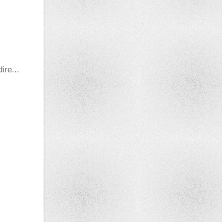
ire...