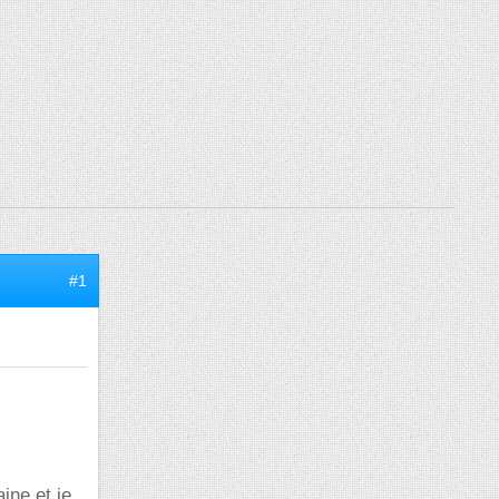
#1
ine et je