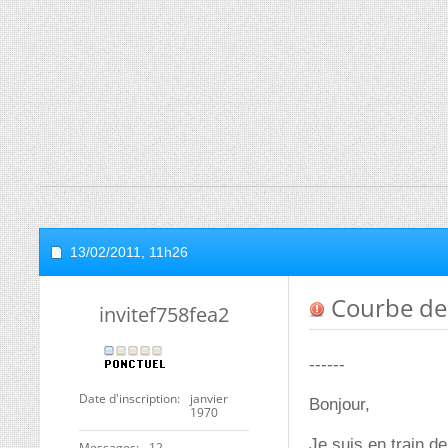
13/02/2011,
11h26
Courbe de t
invitef758fea2
------
Date d'inscription
janvier
Bonjour,
1970
Je suis en train d
Messages
12