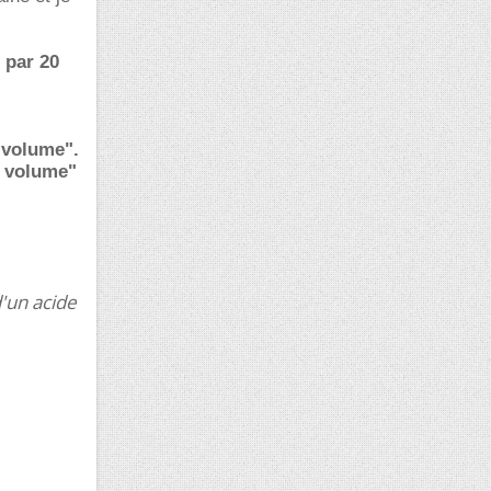
 par 20
 volume".
u volume"
d'un acide