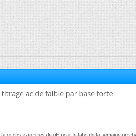
itrage acide faible par base forte
e faire qqs exercices de pH pour le labo de la semaine procha