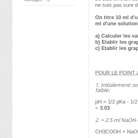
ne suis pas sure d
On titre 10 ml d'
ml d'une solutio
a) Calculer les v
b) Etablir les gr
c) Etablir les gr
POUR LE POINT a) 
1. Initialement: 
faible:
pH = 1/2 pKa - 1/2
=
3.03
2. + 2.5 ml NaOH 
CH3COOH + NaO