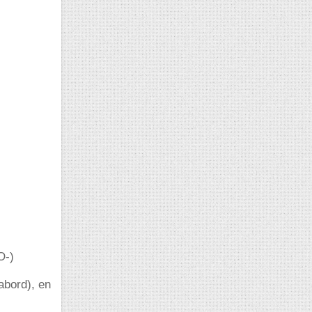
O-)
'abord), en