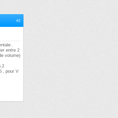
#2
ntale .
er entre 2
 de volume)
5.2
5 , pour V