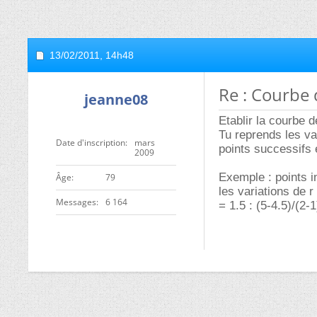
13/02/2011,
14h48
Re : Courbe 
jeanne08
Etablir la courbe 
Tu reprends les va
Date d'inscription
mars
points successifs 
2009
Exemple : points in
ge
79
les variations de r
Messages
6 164
= 1.5 : (5-4.5)/(2-