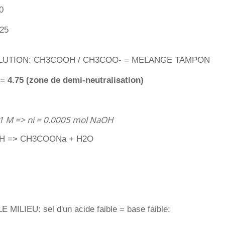
0
025
LUTION: CH3COOH / CH3COO- = MELANGE TAMPON
 =
4.75 (zone de demi-neutralisation)
.1 M => ni = 0.0005 mol NaOH
H => CH3COONa + H2O
ILIEU: sel d'un acide faible = base faible: