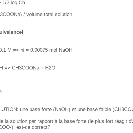
 1/2 log Cb
H3COONa) / volume total solution
uivalence!
0.1 M => ni = 0.00075 mol NaOH
H => CH3COONa + H2O
05
ION: une base forte (NaOH) et une base faible (CH3CO
e la solution par rapport à la base forte (le plus fort réagit d
COO-), est-ce correct?