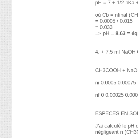
pH = 7 + 1/2 pKa +
où Cb = nfinal (C
= 0.0005 / 0.015
= 0.033
=> pH =
8.63 = éq
4. + 7.5 ml NaOH 
CH3COOH + NaO
ni 0.0005 0.00075
nf 0 0.00025 0.00
ESPECES EN SOLUT
J'ai calculé le pH d
négligeant n (CH3