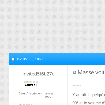
15/10/2005,
18h09
Masse vol
invited5f6b27e
------
Date d'inscription
janvier
Y aurait-il quelqu
1970
90° et le volume d'
Messages
3