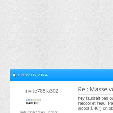
15/10/2005,
20h54
Re : Masse 
invite788fa302
hey faudrait pas o
l'alcool et l'eau.
alcool à 40°) on o
Date d'inscription
janvier