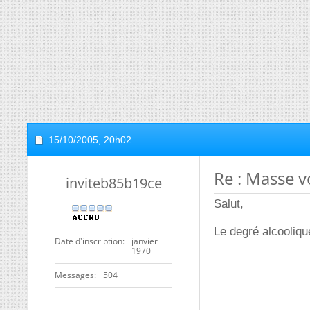
15/10/2005,
20h02
Re : Masse 
inviteb85b19ce
Salut,
Le degré alcooliq
Date d'inscription
janvier
1970
Messages
504