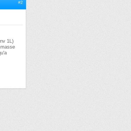
#2
env 1L)
e masse
qu'a