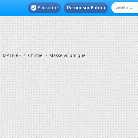
S'inscrire
Retour sur Futura

MATIERE
Chimie
Masse volumique