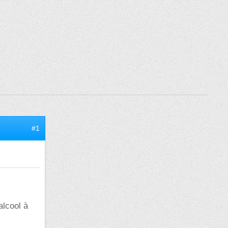
#1
alcool à