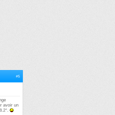
#5
ange
r avoir un
38.2°.