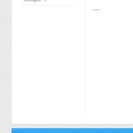
-----