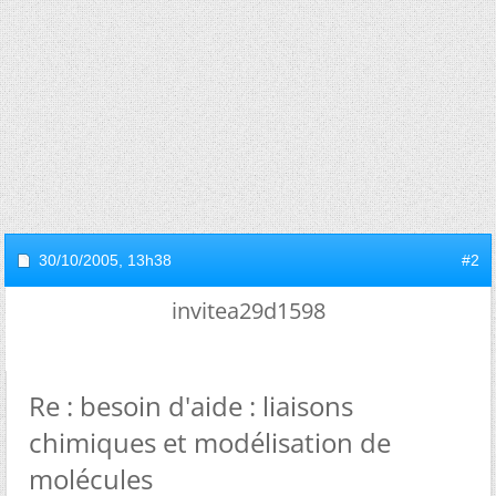
30/10/2005,
13h38
#2
invitea29d1598
Re : besoin d'aide : liaisons
chimiques et modélisation de
molécules