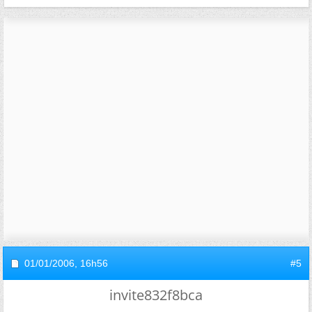
01/01/2006,
16h56
#5
invite832f8bca