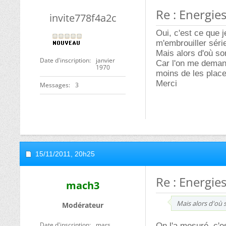
Re : Energie
invite778f4a2c
Oui, c'est ce que 
m'embrouiller sér
Mais alors d'où sor
Date d'inscription
janvier
Car l'on me demand
1970
moins de les place
Merci
Messages
3
15/11/2011,
20h25
Re : Energie
mach3
Mais alors d'où s
Modérateur
Date d'inscription
mars
On l'a mesuré, c'e