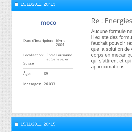
15/11/2011,
20h13
Re : Energie
moco
Aucune formule ne 
Il existe des form
Date d'inscription
février
faudrait pouvoir r
2004
que la solution de
corps en mécanique
Localisation
Entre Lausanne
et Genève, en
qui s'attirent et 
Suisse
approximations.
ge
89
Messages
26 033
15/11/2011,
20h15