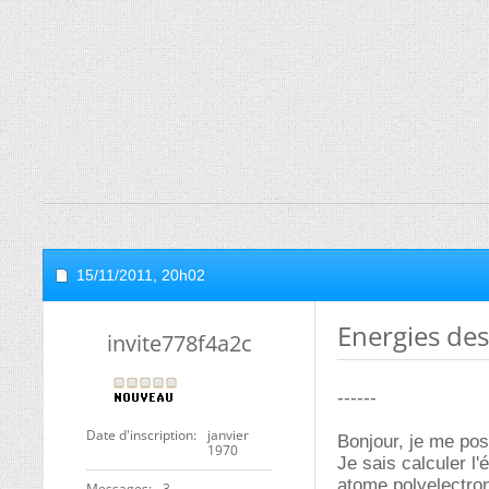
15/11/2011,
20h02
Energies des
invite778f4a2c
------
Date d'inscription
janvier
Bonjour, je me pos
1970
Je sais calculer l
atome polyelectro
Messages
3