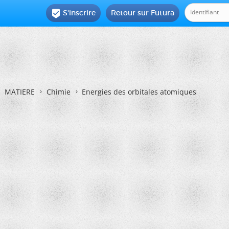
S'inscrire
Retour sur Futura

MATIERE
Chimie
Energies des orbitales atomiques