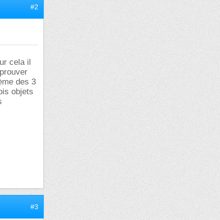
#2
r cela il
 prouver
lème des 3
ois objets
s
#3