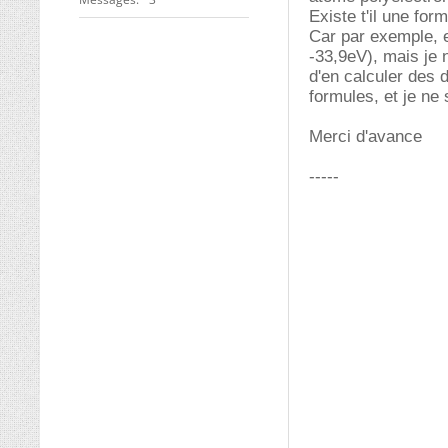
Existe t'il une fo
Car par exemple, en
-33,9eV), mais je 
d'en calculer des 
formules, et je ne s
Merci d'avance
-----