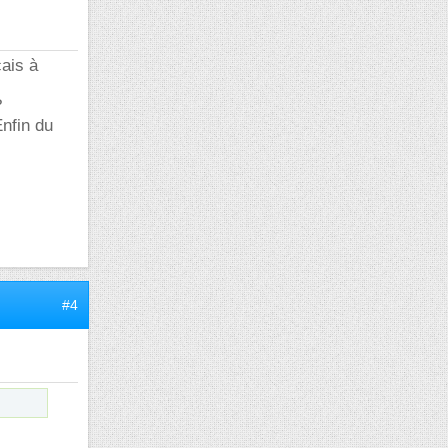
çais à
?
Enfin du
#4