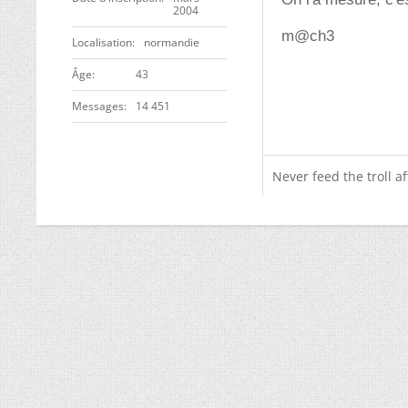
2004
m@ch3
Localisation
normandie
ge
43
Messages
14 451
Never feed the troll a