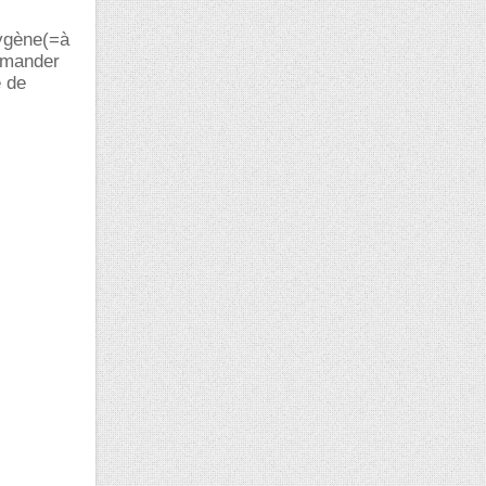
xygène(=à
demander
e de