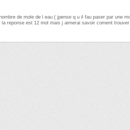
nombre de mole de l eau ( jpense q u il fau paser par une mo
) la reponse est 12 mol mais j aimerai savoir coment trouver