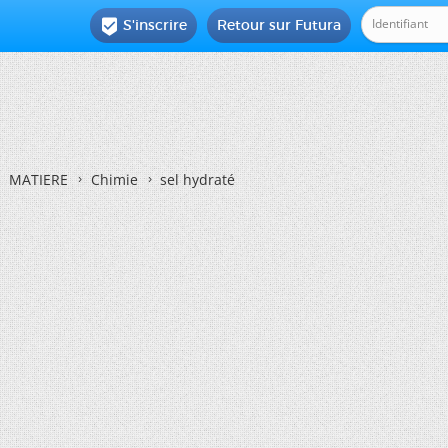
S'inscrire
Retour sur Futura

MATIERE
Chimie
sel hydraté