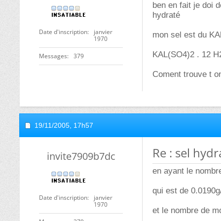
ben en fait je doi
hydraté
Date d'inscription
janvier
mon sel est du KAl
1970
KAL(SO4)2 . 12 
Messages
379
Coment trouve t on
19/11/2005,
17h57
Re : sel hydr
invite7909b7dc
en ayant le nombr
qui est de 0.0190g
Date d'inscription
janvier
1970
et le nombre de mo