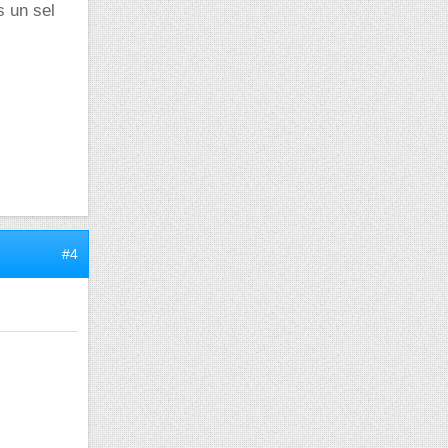
s un sel
#4