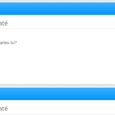
até
arles-tu?
até