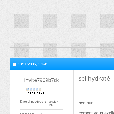
19/11/2005,
17h41
sel hydraté
invite7909b7dc
------
Date d'inscription
janvier
bonjour,
1970
coment vous expli
Messages
379