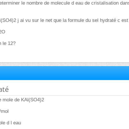
 determiner le nombre de molecule d eau de cristalisation dan
(SO4)2 j ai vu sur le net que la formule du sel hydraté c est
H2O
 le 12?
até
e mole de KAl(SO4)2
/mol
le d l eau