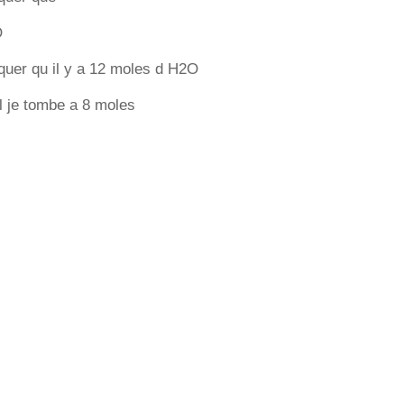
O
quer qu il y a 12 moles d H2O
l je tombe a 8 moles