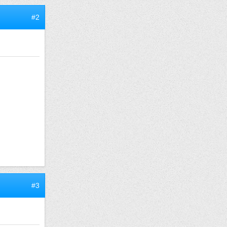
#2
#3