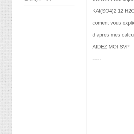
KAl(SO4)2 12 H2
coment vous expli
d apres mes calcu
AIDEZ MOI SVP
-----