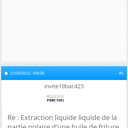
21/05/2012,
09h36
#5
invite19bac423
Re : Extraction liquide liquide de la
partie polaire d'une huile de friture