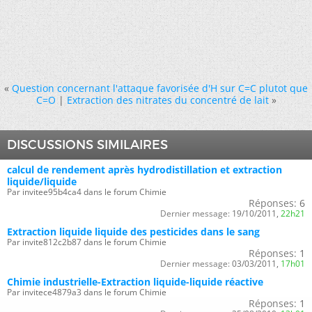
«
Question concernant l'attaque favorisée d'H sur C=C plutot que
C=O
|
Extraction des nitrates du concentré de lait
»
DISCUSSIONS SIMILAIRES
calcul de rendement après hydrodistillation et extraction
liquide/liquide
Par invitee95b4ca4 dans le forum Chimie
Réponses:
6
Dernier message:
19/10/2011,
22h21
Extraction liquide liquide des pesticides dans le sang
Par invite812c2b87 dans le forum Chimie
Réponses:
1
Dernier message:
03/03/2011,
17h01
Chimie industrielle-Extraction liquide-liquide réactive
Par invitece4879a3 dans le forum Chimie
Réponses:
1