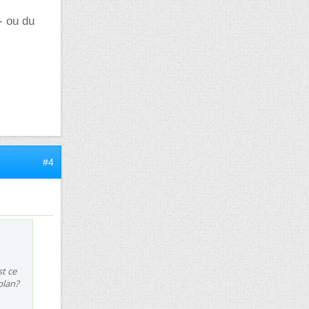
- ou du
#4
st ce
plan?