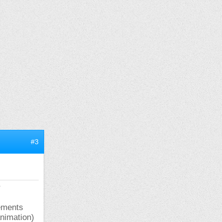
#3
r
pements
nimation)