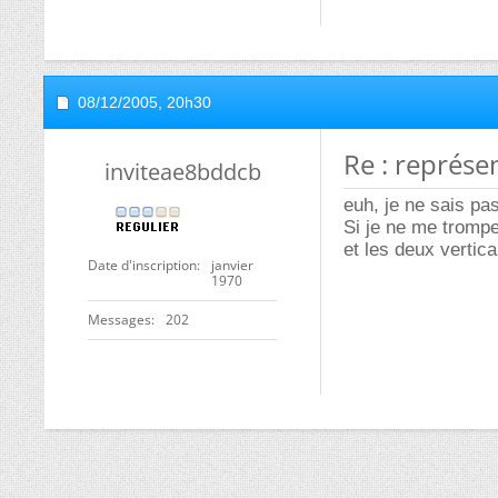
08/12/2005,
20h30
Re : représe
inviteae8bddcb
euh, je ne sais pas
Si je ne me trompe
et les deux vertica
Date d'inscription
janvier
1970
Messages
202