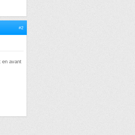
#2
t en avant