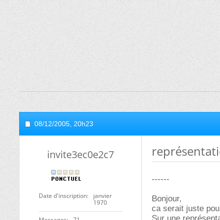
08/12/2005,
20h23
représentati
invite3ec0e2c7
------
Date d'inscription
janvier
Bonjour,
1970
ca serait juste pou
Sur une représenta
Messages
71