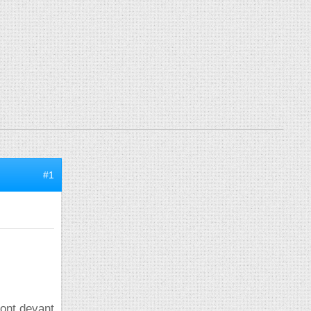
#1
sont devant