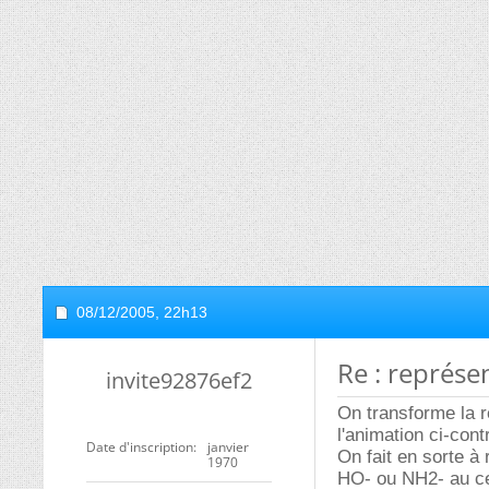
08/12/2005,
22h13
Re : représe
invite92876ef2
On transforme la r
l'animation ci-cont
Date d'inscription
janvier
On fait en sorte à
1970
HO- ou NH2- au ce