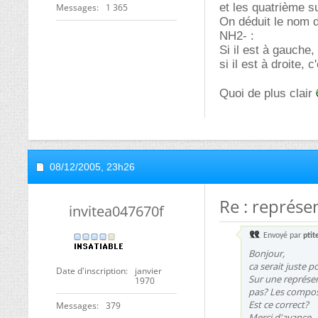
et les quatrième s
Messages
1 365
On déduit le nom d
NH2- :
Si il est à gauche,
si il est à droite, 
Quoi de plus clair
08/12/2005,
23h26
Re : représe
invitea047670f
Envoyé par
ptit
Bonjour,
ca serait juste p
Date d'inscription
janvier
Sur une représen
1970
pas? Les composés
Est ce correct?
Messages
379
Merci d'avance