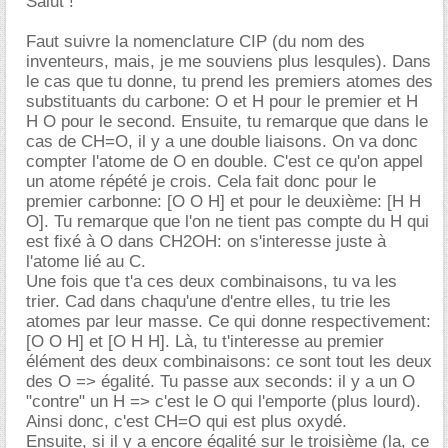
Salut !
Faut suivre la nomenclature CIP (du nom des
inventeurs, mais, je me souviens plus lesqules). Dans
le cas que tu donne, tu prend les premiers atomes des
substituants du carbone: O et H pour le premier et H
H O pour le second. Ensuite, tu remarque que dans le
cas de CH=O, il y a une double liaisons. On va donc
compter l'atome de O en double. C'est ce qu'on appel
un atome répété je crois. Cela fait donc pour le
premier carbonne: [O O H] et pour le deuxième: [H H
O]. Tu remarque que l'on ne tient pas compte du H qui
est fixé à O dans CH2OH: on s'interesse juste à
l'atome lié au C.
Une fois que t'a ces deux combinaisons, tu va les
trier. Cad dans chaqu'une d'entre elles, tu trie les
atomes par leur masse. Ce qui donne respectivement:
[O O H] et [O H H]. Là, tu t'interesse au premier
élément des deux combinaisons: ce sont tout les deux
des O => égalité. Tu passe aux seconds: il y a un O
"contre" un H => c'est le O qui l'emporte (plus lourd).
Ainsi donc, c'est CH=O qui est plus oxydé.
Ensuite, si il y a encore égalité sur le troisième (la, ce