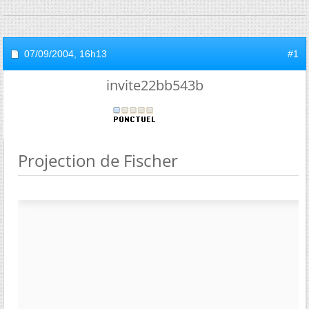
07/09/2004,
16h13
#1
invite22bb543b
Projection de Fischer