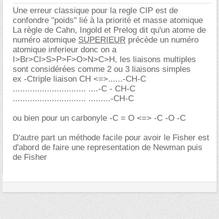
Une erreur classique pour la regle CIP est de
confondre "poids" lié à la priorité et masse atomique
La règle de Cahn, Ingold et Prelog dit qu'un atome de
numéro atomique
SUPERIEUR
précède un numéro
atomique inferieur donc on a
I>Br>Cl>S>P>F>O>N>C>H, les liaisons multiples
sont considérées comme 2 ou 3 liaisons simples
ex -Ctriple liaison CH <=>......-CH-C
.............................. ....-C - CH-C
.............................. .........-CH-C
ou bien pour un carbonyle -C = O <=> -C -O -C
D'autre part un méthode facile pour avoir le Fisher est
d'abord de faire une representation de Newman puis
de Fisher