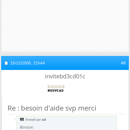
15/12/2005,
21h44
#8
invitebd3cd01c
Re : besoin d'aide svp merci
Envoyé par
azt
Bonsoir,