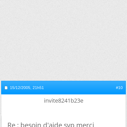
15/12/2005,
21h51
#10
invite8241b23e
Re : besoin d'aide svp merci