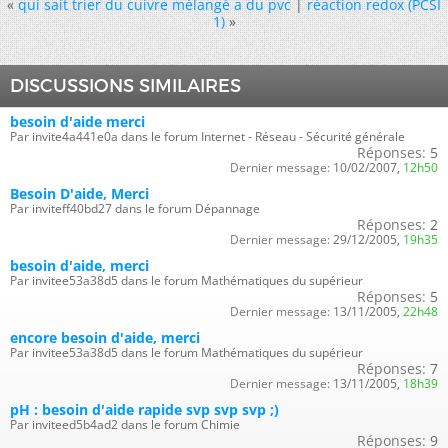
«
qui sait trier du cuivre mélangé a du pvc
|
réaction redox (PCSI
1)
»
DISCUSSIONS SIMILAIRES
besoin d'aide merci
Par invite4a441e0a dans le forum Internet - Réseau - Sécurité générale
Réponses:
5
Dernier message:
10/02/2007,
12h50
Besoin D'aide, Merci
Par inviteff40bd27 dans le forum Dépannage
Réponses:
2
Dernier message:
29/12/2005,
19h35
besoin d'aide, merci
Par invitee53a38d5 dans le forum Mathématiques du supérieur
Réponses:
5
Dernier message:
13/11/2005,
22h48
encore besoin d'aide, merci
Par invitee53a38d5 dans le forum Mathématiques du supérieur
Réponses:
7
Dernier message:
13/11/2005,
18h39
pH : besoin d'aide rapide svp svp svp ;)
Par inviteed5b4ad2 dans le forum Chimie
Réponses:
9