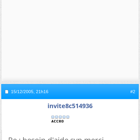
15/12/2005,
21h16
#2
invite8c514936
Re : besoin d'aide svp merci