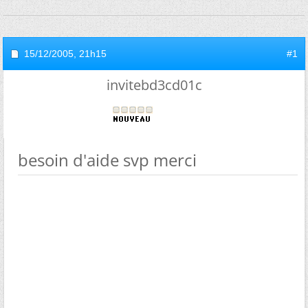
15/12/2005,
21h15
#1
invitebd3cd01c
besoin d'aide svp merci