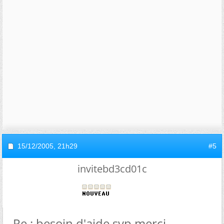
15/12/2005,
21h29
#5
invitebd3cd01c
Re : besoin d'aide svp merci