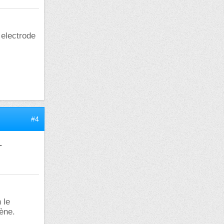
 electrode
#4
r
 le
ène.