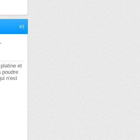
#2
r
platine et
a poudre
ui n'est