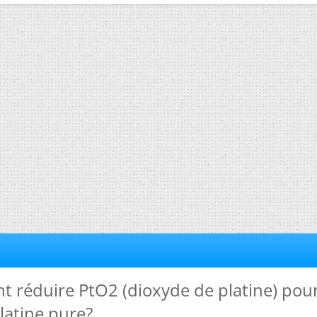
t réduire PtO2 (dioxyde de platine) pou
latine pure?