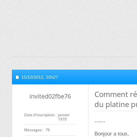
15/10/2012,
10h27
Comment réd
invited02fbe76
du platine p
Date d'inscription
janvier
1970
------
Messages
76
Bonjour a tous,