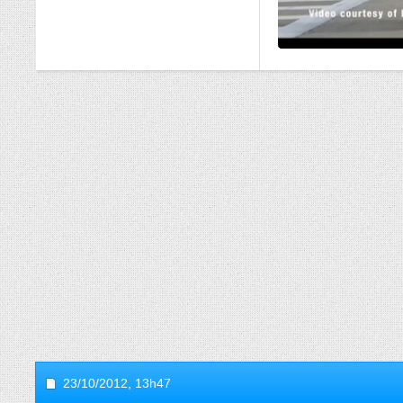
23/10/2012,
13h47