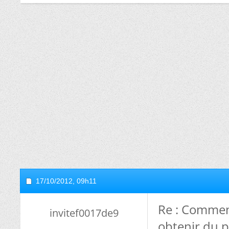
17/10/2012,
09h11
Re : Commen
invitef0017de9
obtenir du p