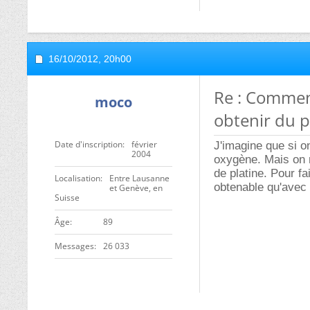
16/10/2012,
20h00
Re : Commen
moco
obtenir du p
Date d'inscription
février
J'imagine que si o
2004
oxygène. Mais on n
de platine. Pour fa
Localisation
Entre Lausanne
obtenable qu'avec
et Genève, en
Suisse
ge
89
Messages
26 033