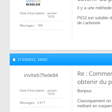
il y a une méthode 
Date d'inscription
janvier
1970
PtO2 est soluble d
de carbonne
Messages
184
17/10/2012,
16h52
Re : Commen
inviteb7fede84
obtenir du p
Date d'inscription
janvier
Bonjour.
1970
Classiquement on p
Messages
3 417
mettant en suspens