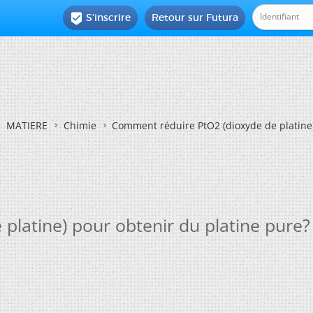
S'inscrire
Retour sur Futura

MATIERE
Chimie
Comment réduire PtO2 (dioxyde de platine)
latine) pour obtenir du platine pure?