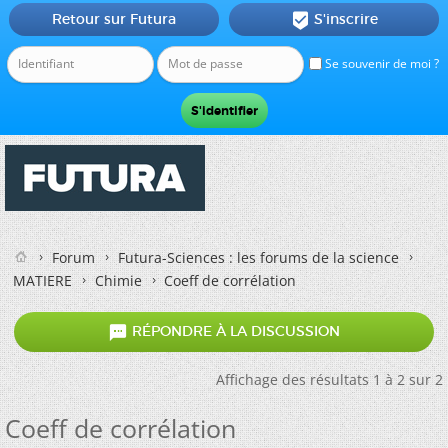
Retour sur Futura
S'inscrire

Se souvenir de moi ?
Forum
Futura-Sciences : les forums de la science
MATIERE
Chimie
Coeff de corrélation

RÉPONDRE À LA DISCUSSION
Affichage des résultats 1 à 2 sur 2
Coeff de corrélation