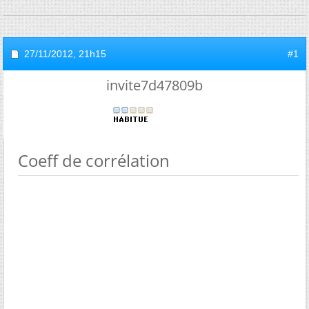
27/11/2012,
21h15
#1
invite7d47809b
Coeff de corrélation