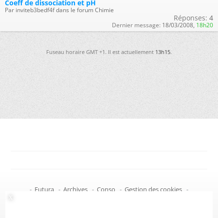
Coeff de dissociation et pH
Par inviteb3bedf4f dans le forum Chimie
Réponses:
4
Dernier message:
18/03/2008,
18h20
Fuseau horaire GMT +1. Il est actuellement
13h15
.
-
Futura
-
Archives
-
Conso
-
Gestion des cookies
-
Politique de confidentialité
-
Haut de page