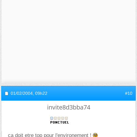
01/02/2004,
09h22
#10
invite8d3bba74
ça doit etre top pour l'environement !