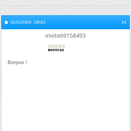
31/01/2004,
18h54
#1
invite69158493
Bonjour !