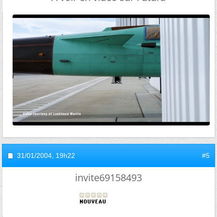
31/01/2004,
19h22
#5
invite69158493