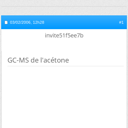
03/02/2006,
12h28
#1
invite51f5ee7b
GC-MS de l'acétone