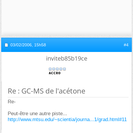
03/02/2006,
15h58
#4
inviteb85b19ce
Re : GC-MS de l'acétone
Re-
Peut-être une autre piste...
http://www.mtsu.edu/~scientia/journa...1/grad.html#11