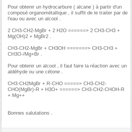
Pour obtenir un hydrocarbure ( alcane ) à partir d'un
composé organométallique , il suffit de le traiter par de
l'eau ou avec un alcool .
2 CH3-CH2-MgBr + 2 H2O ======> 2 CH3-CH3 +
Mg(OH)2 + MgBr2 .
CH3-CH2-MgBr + CH3OH =======> CH3-CH3 +
CH3O-/Mg+Br .
Pour obtenir un alcool , il faut faire la réaction avec un
aldéhyde ou une cétone .
CH3-CH2MgBr + R-CHO =====> CH3-CH2-
CHO(MgBr)-R + H3O+ ======> CH3-CH2-CHOH-R
+ Mg++
Bonnes salutations .