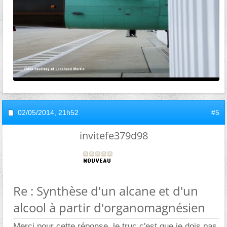
02/05/2014,
21h52
#5
invitefe379d98
Re : Synthèse d'un alcane et d'un
alcool à partir d'organomagnésien
Merci pour cette réponse, le truc c'est que je dois pas