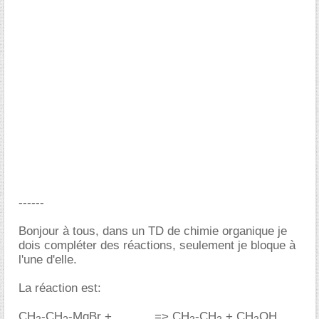
------
Bonjour à tous, dans un TD de chimie organique je
dois compléter des réactions, seulement je bloque à
l'une d'elle.
La réaction est:
CH
-CH
-MgBr + .......... => CH
-CH
+ CH
OH