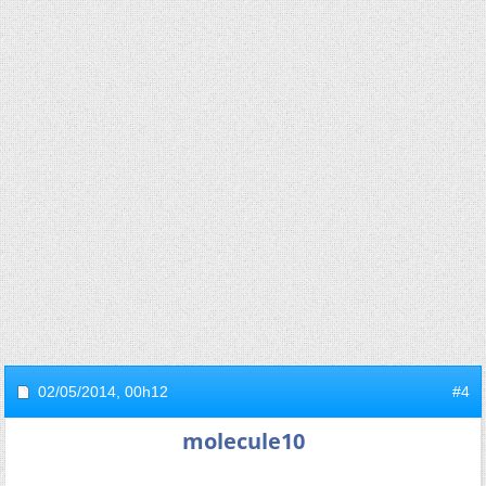
02/05/2014,
00h12
#4
molecule10