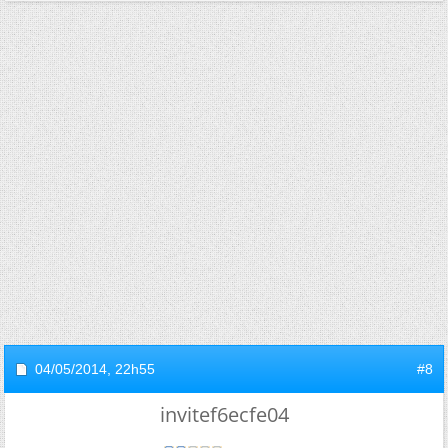
04/05/2014,
22h55
#8
invitef6ecfe04