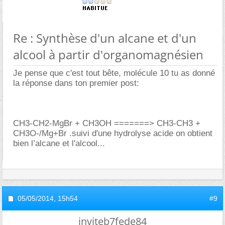
Re : Synthèse d'un alcane et d'un
alcool à partir d'organomagnésien
Je pense que c'est tout bête, molécule 10 tu as donné
la réponse dans ton premier post:
CH3-CH2-MgBr + CH3OH =======> CH3-CH3 +
CH3O-/Mg+Br .suivi d'une hydrolyse acide on obtient
bien l’alcane et l'alcool...
05/05/2014,
15h54
#9
inviteb7fede84