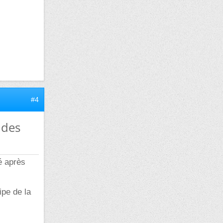
#4
 des
é après
ipe de la