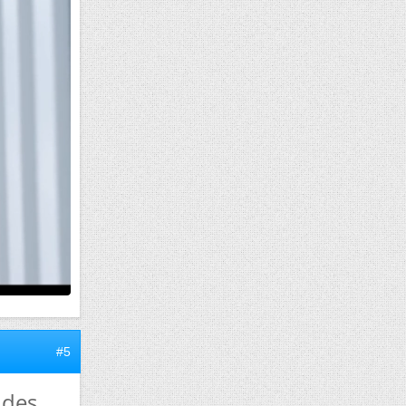
#5
 des