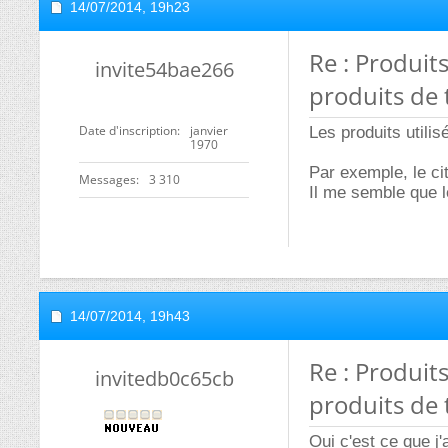
14/07/2014,
19h23
Re : Produi
invite54bae266
produits de 
Date d'inscription
janvier
Les produits utili
1970
Par exemple, le ci
Messages
3 310
Il me semble que l
14/07/2014,
19h43
Re : Produi
invitedb0c65cb
produits de 
Oui c'est ce que j'