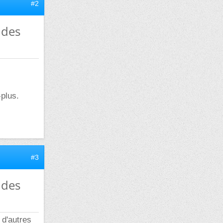
#2
 des
plus.
#3
 des
 d'autres