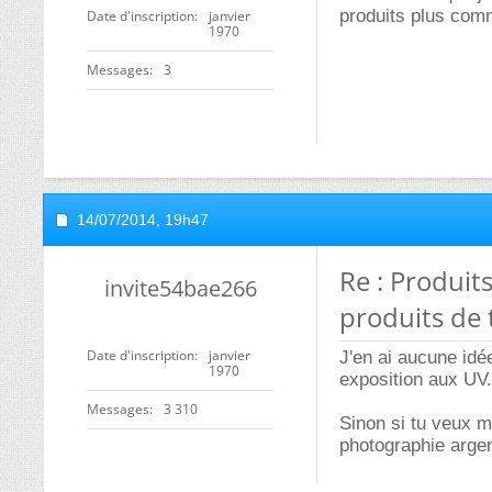
produits plus com
Date d'inscription
janvier
1970
Messages
3
14/07/2014,
19h47
Re : Produi
invite54bae266
produits de 
Date d'inscription
janvier
J'en ai aucune idé
1970
exposition aux UV.
Messages
3 310
Sinon si tu veux m
photographie argen