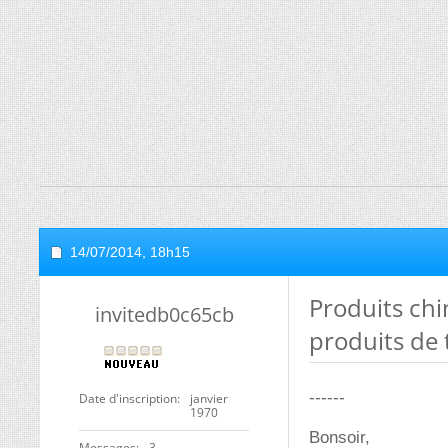
14/07/2014,
18h15
Produits ch
invitedb0c65cb
produits de 
------
Date d'inscription
janvier
1970
Bonsoir,
Messages
3