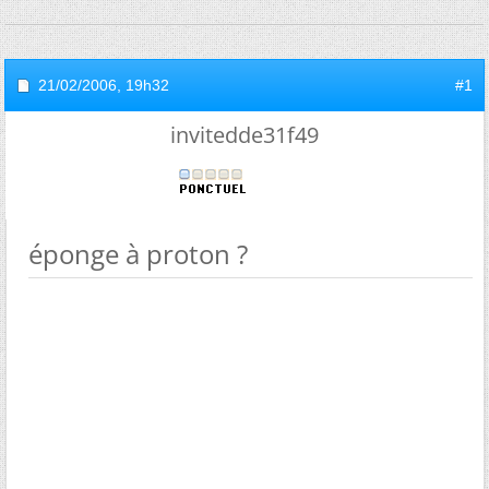
21/02/2006,
19h32
#1
invitedde31f49
éponge à proton ?