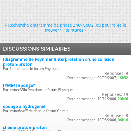
«
Recherche diagramme de phase ZnO-GeO2, ou pourrai-je le
trouver?
|
teintures
»
DISCUSSIONS SIMILAIRES
[diagramme de Feynman]Interprétation d'une collision
proton-proton
Par Seirios dans le forum Physique
Réponses:
9
Dernier message:
09/09/2007,
18h52
[PM64] Eponge?
Par invitec35bc9ea dans le forum Physique
Réponses:
19
Dernier message:
10/11/2006,
20h46
éponge à hydrogène!
Par invite6daff3d4 dans le forum Chimie
Réponses:
8
Dernier message:
12/08/2006,
06h16
chaine proton-proton