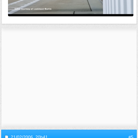
21/02/2006,
20h41
#5