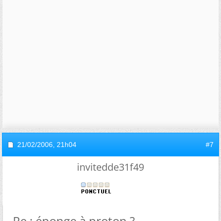
21/02/2006,
21h04
#7
invitedde31f49
Re : éponge à proton ?