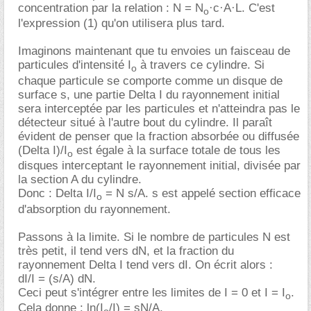
concentration par la relation : N = N
·c·A·L. C'est
o
l'expression (1) qu'on utilisera plus tard.
Imaginons maintenant que tu envoies un faisceau de
particules d'intensité I
à travers ce cylindre. Si
o
chaque particule se comporte comme un disque de
surface s, une partie Delta I du rayonnement initial
sera interceptée par les particules et n'atteindra pas le
détecteur situé à l'autre bout du cylindre. Il paraît
évident de penser que la fraction absorbée ou diffusée
(Delta I)/I
est égale à la surface totale de tous les
o
disques interceptant le rayonnement initial, divisée par
la section A du cylindre.
Donc : Delta I/I
= N s/A. s est appelé section efficace
o
d'absorption du rayonnement.
Passons à la limite. Si le nombre de particules N est
très petit, il tend vers dN, et la fraction du
rayonnement Delta I tend vers dI. On écrit alors :
dI/I = (s/A) dN.
Ceci peut s'intégrer entre les limites de I = 0 et I = I
.
o
Cela donne : ln(I
/I) = sN/A.