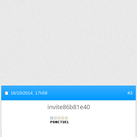
16/10/2014,
17h58
#3
invite86b81e40