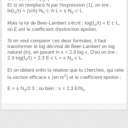
o
Et si on remplace N par l'expression (1), on tire :
ln(I
/I) = (s/A)·N
·c·A·L = s·N
·c·L.
o
o
o
Mais la loi de Beer-Lambert s'écrit : log(I
/I) = E·c·L,
o
où E est le coefficient d'extinction epsilon.
Si on veut comparer ces deux formules, il faut
transformer le log décimal de Beer-Lambert en log
naturel (ln), en posant ln x = 2.3 log x. D'où on tire :
2.3·log(I
/I) = 2.3·E·c·L = s·N
·c·L.
o
o
Et on obtient enfin la relation que tu cherches, qui relie
2
la section efficace s (en m
) et le coefficient epsilon :
E = s·N
/2.3 ; ou bien : s = 2.3 E/N
o
o