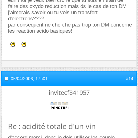
euh moi je veux bien croire que tu sois en train de
faire des oxydo reduction mais ds le cas de ton DM
j'aimerais savoir ou tu vois un transfert
d'electrons????
par consequent ne cherche pas trop ton DM concerne
les reaction acido basiques!
05/04/2006,
17h01
#14
invitecf841957
Re : acidité totale d'un vin
d'accord merci, donc je dois utiliser les couple