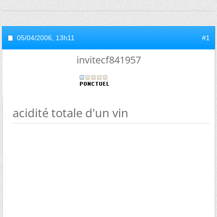
05/04/2006,
13h11
#1
invitecf841957
acidité totale d'un vin