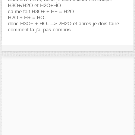
H3O+/H2O et H2O+HO-
ca me fait H3O+ + H+ = H2O
H2O + H+ = HO-
donc H3O+ + HO- --> 2H2O et apres je dois faire
comment la j'ai pas compris