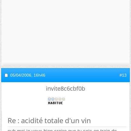
05/04/2006,
16h46
#13
invite8c6cbf0b
Re : acidité totale d'un vin