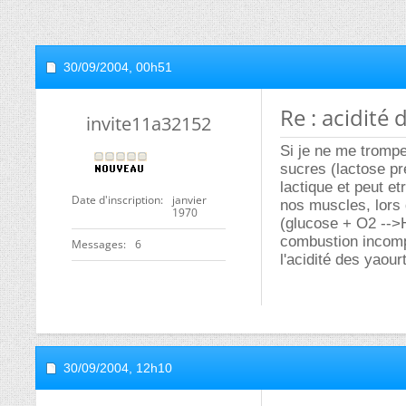
30/09/2004,
00h51
Re : acidité
invite11a32152
Si je ne me tromp
sucres (lactose pr
lactique et peut e
Date d'inscription
janvier
nos muscles, lors d
1970
(glucose + O2 -->
combustion incompl
Messages
6
l'acidité des yaourt
30/09/2004,
12h10