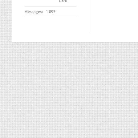
1970
Messages
1 097