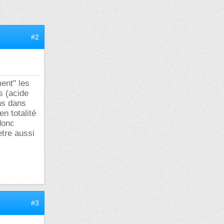
#2
ent" les
s (acide
ns dans
en totalité
donc
etre aussi
#3