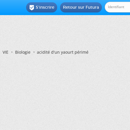
S'inscrire
Retour sur Futura

VIE
Biologie
acidité d'un yaourt périmé