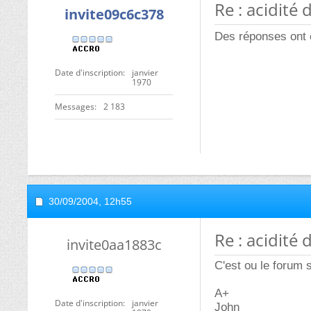
Re : acidité
invite09c6c378
Des réponses ont 
Date d'inscription
janvier
1970
Messages
2 183
30/09/2004,
12h55
Re : acidité
invite0aa1883c
C'est ou le forum 
A+
Date d'inscription
janvier
John