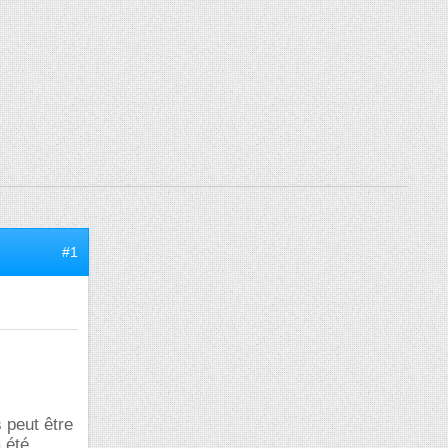
#1
 peut être
 été