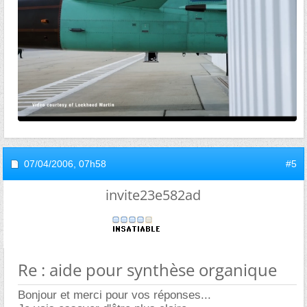
07/04/2006,
07h58
#5
invite23e582ad
Re : aide pour synthèse organique
Bonjour et merci pour vos réponses...