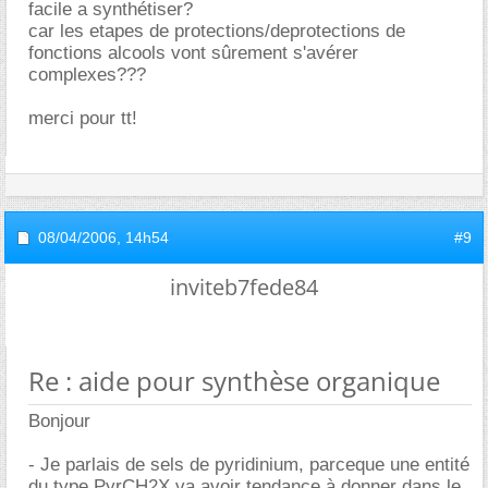
facile a synthétiser?
car les etapes de protections/deprotections de
fonctions alcools vont sûrement s'avérer
complexes???
merci pour tt!
08/04/2006,
14h54
#9
inviteb7fede84
Re : aide pour synthèse organique
Bonjour
- Je parlais de sels de pyridinium, parceque une entité
du type PyrCH2X va avoir tendance à donner dans le