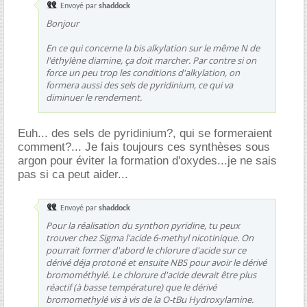
Envoyé par
shaddock
Bonjour
En ce qui concerne la bis alkylation sur le même N de
l'éthylène diamine, ça doit marcher. Par contre si on
force un peu trop les conditions d'alkylation, on
formera aussi des sels de pyridinium, ce qui va
diminuer le rendement.
Euh... des sels de pyridinium?, qui se formeraient
comment?... Je fais toujours ces synthèses sous
argon pour éviter la formation d'oxydes...je ne sais
pas si ca peut aider...
Envoyé par
shaddock
Pour la réalisation du synthon pyridine, tu peux
trouver chez Sigma l'acide 6-methyl nicotinique. On
pourrait former d'abord le chlorure d'acide sur ce
dérivé déja protoné et ensuite NBS pour avoir le dérivé
bromométhylé. Le chlorure d'acide devrait être plus
réactif (à basse température) que le dérivé
bromomethylé vis à vis de la O-tBu Hydroxylamine.