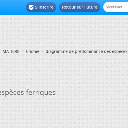
S'inscrire
Retour sur Futura

MATIERE
Chimie
diagramme de prédominance des espèces 
spèces ferriques