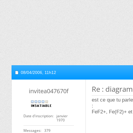
08/04/2006,
11h12
Re : diagra
invitea047670f
est ce que tu par
:
FeF2+, Fe(F2)+ et
Date d'inscription
janvier
1970
Messages
379