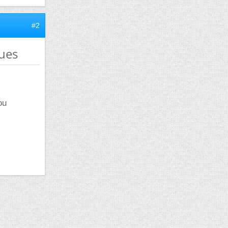
#2
ues
ou