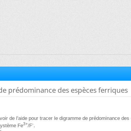
e prédominance des espèces ferriques
avoir de l'aide pour tracer le digramme de prédominance de
3+
-
 système Fe
/F
.