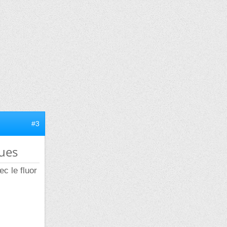
#3
ues
c le fluor