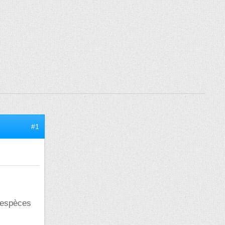
#1
s espèces