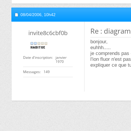
08/04/2006,
10h42
Re : diagra
invite8c6cbf0b
bonjour,
euhhh.....
je comprends pas 
Date d'inscription
janvier
l'ion fluor n'est p
1970
expliquer ce que t
Messages
149