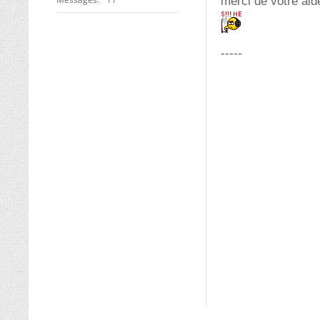
merci de votre aid
-----