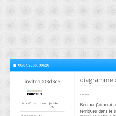
08/04/2006,
09h26
diagramme d
invitea003d3c5
------
Date d'inscription
janvier
Bonjour j'aimerai 
1970
ferriques dans le
Messages
11