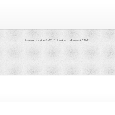
Fuseau horaire GMT +1. Il est actuellement
12h21
.
-
Futura
-
Archives
-
Conso
-