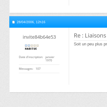
28/04/2006,
12h16
Re : Liaison
invite84b64e53
Soit un peu plus pr
Date d'inscription
janvier
1970
Messages
107