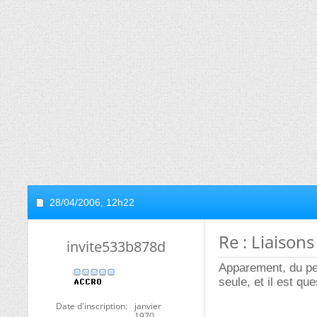
28/04/2006,
12h22
Re : Liaison
invite533b878d
Apparement, du peu
seule, et il est qu
Date d'inscription
janvier
1970