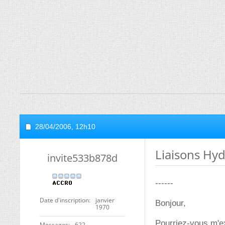
28/04/2006,
12h10
Liaisons Hy
invite533b878d
------
Date d'inscription
janvier
Bonjour,
1970
Pourriez-vous m'ex
Messages
622