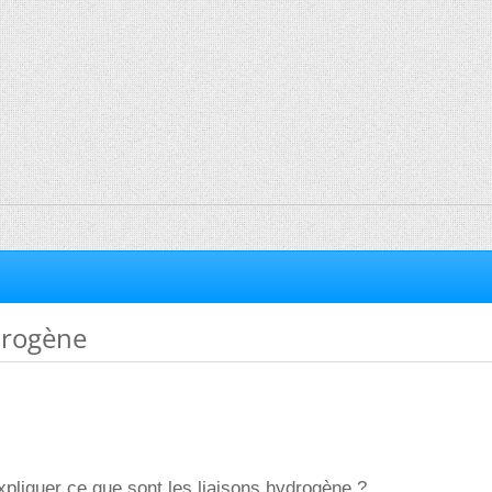
drogène
pliquer ce que sont les liaisons hydrogène ?