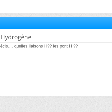
s Hydrogène
écis.... quelles liaisons H?? les pont H ??