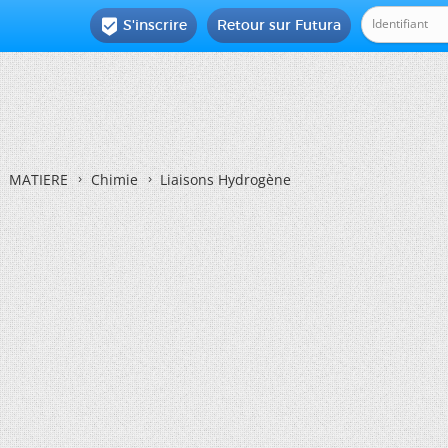
S'inscrire
Retour sur Futura

MATIERE
Chimie
Liaisons Hydrogène