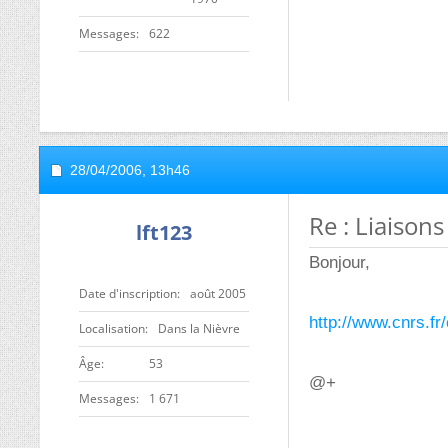
Messages
622
28/04/2006,
13h46
Re : Liaison
lft123
Bonjour,
Date d'inscription
août 2005
http://www.cnrs.fr
Localisation
Dans la Nièvre
ge
53
@+
Messages
1 671