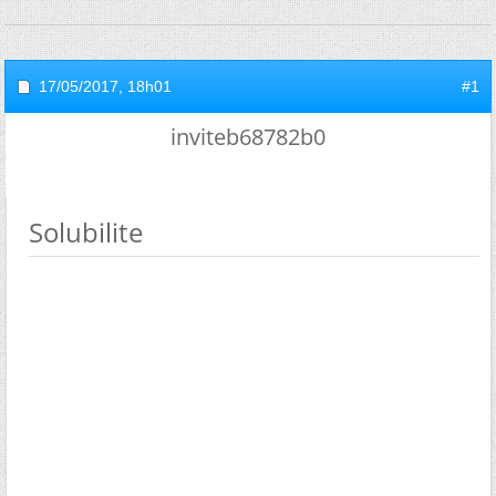
17/05/2017,
18h01
#1
inviteb68782b0
Solubilite