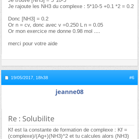
Je trouve [NH3] = 5*10-5
Je rajoute les NH3 du complexe : 5*10-5 +0.1 *2 = 0.2
Donc [NH3] = 0.2
Or n = cv, donc avec v =0.250 L n = 0.05
Or mon exercice me donne 0.98 mol ....
merci pour votre aide
19/05/2017,
18h38
#6
jeanne08
Re : Solubilite
Kf est la constante de formation de complexe : Kf =
(complexe)/(Ag+)(NH3)^2 et tu calcules alors (NH3)