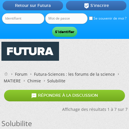
Retour sur Futura
S'inscrire

Se souvenir de moi ?
Forum
Futura-Sciences : les forums de la science
MATIERE
Chimie
Solubilite

RÉPONDRE À LA DISCUSSION
Affichage des résultats 1 à 7 sur 7
Solubilite