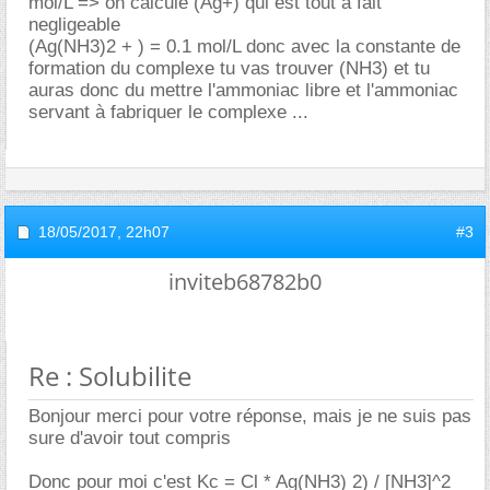
mol/L => on calcule (Ag+) qui est tout à fait
negligeable
(Ag(NH3)2 + ) = 0.1 mol/L donc avec la constante de
formation du complexe tu vas trouver (NH3) et tu
auras donc du mettre l'ammoniac libre et l'ammoniac
servant à fabriquer le complexe ...
18/05/2017,
22h07
#3
inviteb68782b0
Re : Solubilite
Bonjour merci pour votre réponse, mais je ne suis pas
sure d'avoir tout compris
Donc pour moi c'est Kc = Cl * Ag(NH3) 2) / [NH3]^2