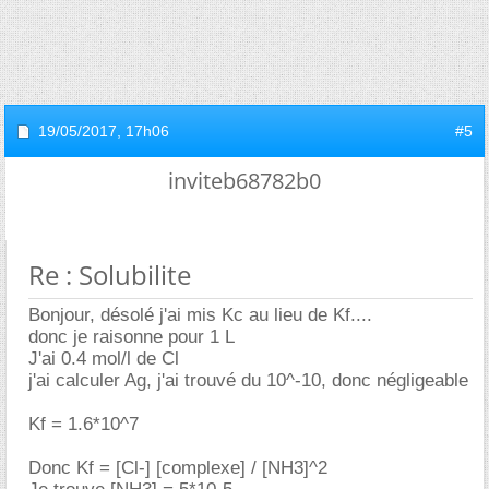
19/05/2017,
17h06
#5
inviteb68782b0
Re : Solubilite
Bonjour, désolé j'ai mis Kc au lieu de Kf....
donc je raisonne pour 1 L
J'ai 0.4 mol/l de Cl
j'ai calculer Ag, j'ai trouvé du 10^-10, donc négligeable
Kf = 1.6*10^7
Donc Kf = [Cl-] [complexe] / [NH3]^2