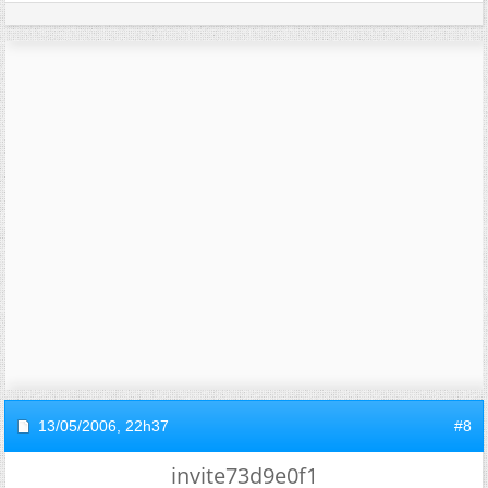
13/05/2006,
22h37
#8
invite73d9e0f1