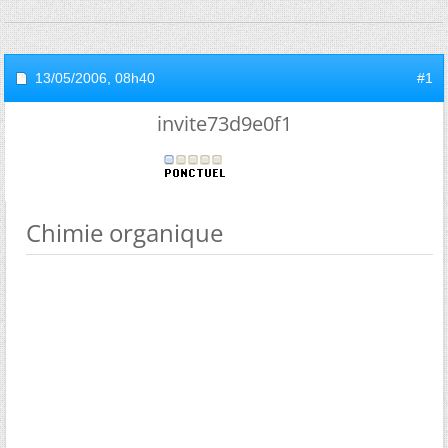
13/05/2006,
08h40
#1
invite73d9e0f1
Chimie organique