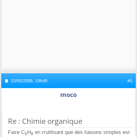
13/05/2006,
19h48
#5
moco
Re : Chimie organique
Faire C
H
en n'utilisant que des liaisons simples est
5
8