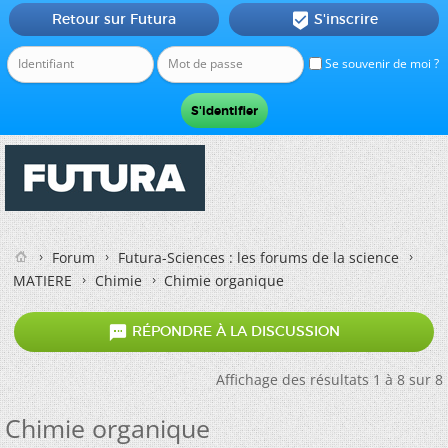
Retour sur Futura
S'inscrire

Se souvenir de moi ?
Forum
Futura-Sciences : les forums de la science
MATIERE
Chimie
Chimie organique

RÉPONDRE À LA DISCUSSION
Affichage des résultats 1 à 8 sur 8
Chimie organique