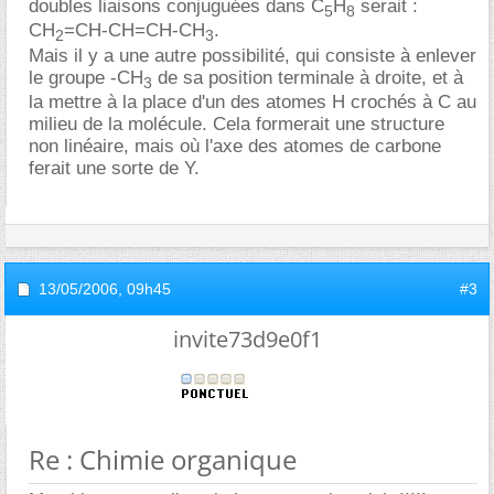
doubles liaisons conjuguées dans C
H
serait :
5
8
CH
=CH-CH=CH-CH
.
2
3
Mais il y a une autre possibilité, qui consiste à enlever
le groupe -CH
de sa position terminale à droite, et à
3
la mettre à la place d'un des atomes H crochés à C au
milieu de la molécule. Cela formerait une structure
non linéaire, mais où l'axe des atomes de carbone
ferait une sorte de Y.
13/05/2006,
09h45
#3
invite73d9e0f1
Re : Chimie organique