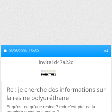
03/08/2006,
15h50
#4
invite1d47a22c
Re : je cherche des informations sur
la resine polyuréthane
Et qu'est ce qu'une resine ? mdr c'est ptet ca la
premiere question a poser ?