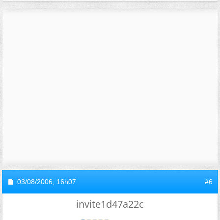
03/08/2006,
16h07
#6
invite1d47a22c