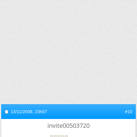
13/11/2008,
23h07
#10
invite00503720