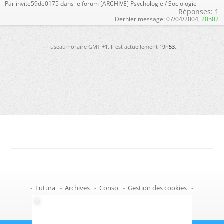
Par invite59de0175 dans le forum [ARCHIVE] Psychologie / Sociologie
Réponses:
1
Dernier message:
07/04/2004,
20h02
Fuseau horaire GMT +1. Il est actuellement
19h53
.
-
Futura
-
Archives
-
Conso
-
Gestion des cookies
-
Politique de confidentialité
-
Haut de page