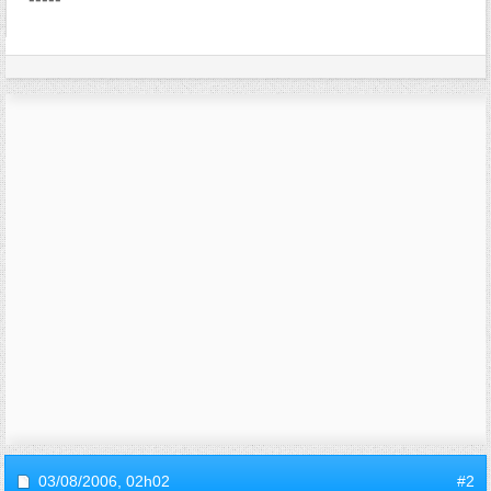
03/08/2006,
02h02
#2