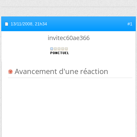
13/11/2008,
21h34
#1
invitec60ae366
Avancement d'une réaction