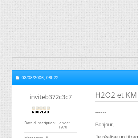
03/08/2006,
08h22
H2O2 et K
inviteb372c3c7
------
Date d'inscription
janvier
Bonjour,
1970
Je réalise un titr
Messages
8