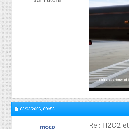
03/08/2006,
09h55
Re : H2O2 
moco