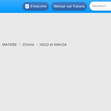
S'inscrire
Retour sur Futura

MATIERE
Chimie
H2O2 et KMnO4