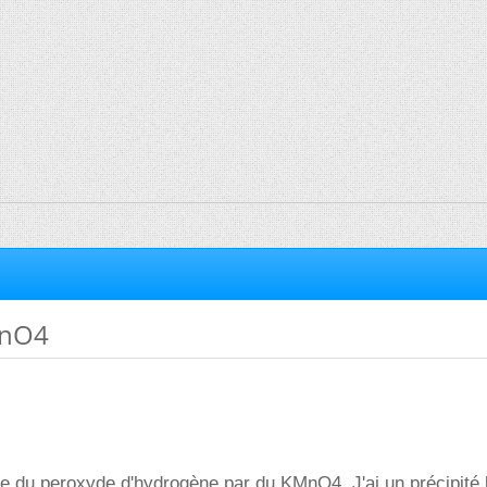
MnO4
age du peroxyde d'hydrogène par du KMnO4. J'ai un précipité 