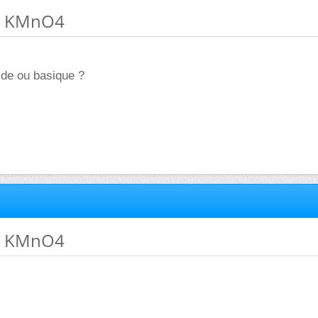
et KMnO4
ide ou basique ?
et KMnO4