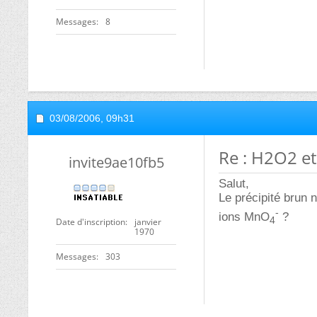
Messages
8
03/08/2006,
09h31
Re : H2O2 
invite9ae10fb5
Salut,
Le précipité brun
-
ions MnO
?
4
Date d'inscription
janvier
1970
Messages
303