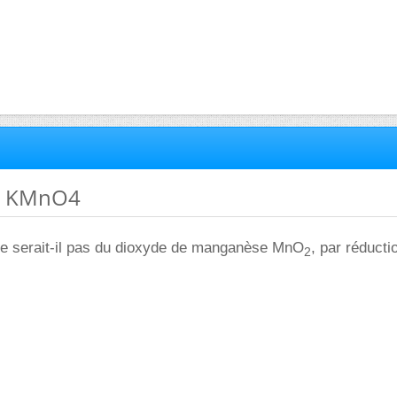
et KMnO4
 ne serait-il pas du dioxyde de manganèse MnO
, par réducti
2