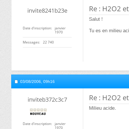
Re : H2O2 
invite8241b23e
Salut !
Date d'inscription
janvier
Tu es en milieu ac
1970
Messages
22 740
03/08/2006,
09h16
Re : H2O2 
inviteb372c3c7
Milieu acide.
Date d'inscription
janvier
1970