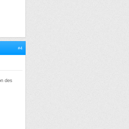
#4
on des