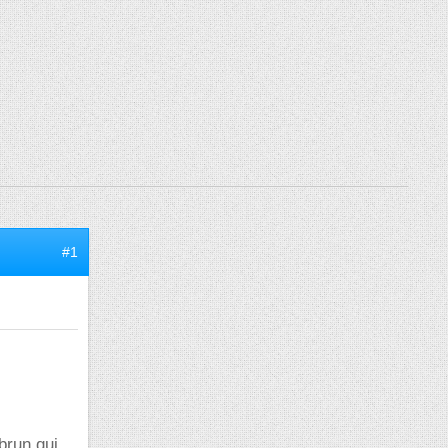
#1
brun qui