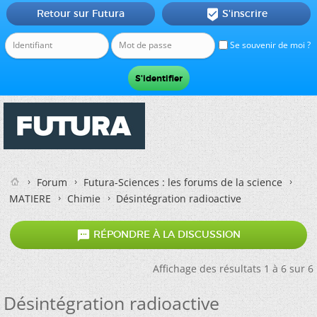
Retour sur Futura
S'inscrire

Se souvenir de moi ?
Forum
Futura-Sciences : les forums de la science
MATIERE
Chimie
Désintégration radioactive

RÉPONDRE À LA DISCUSSION
Affichage des résultats 1 à 6 sur 6
Désintégration radioactive