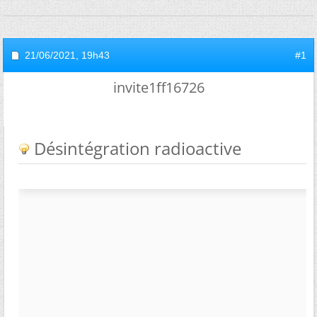
21/06/2021,
19h43
#1
invite1ff16726
Désintégration radioactive