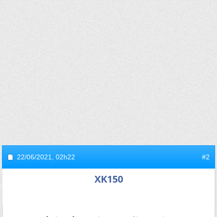
22/06/2021,
02h22
#2
XK150