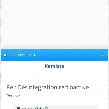
22/06/2021,
11h40
#5
Kemiste
Re : Désintégration radioactive
Bonjour.
Envoyé par
oli1607