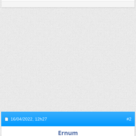
16/04/2022,
12h27
#2
Ernum