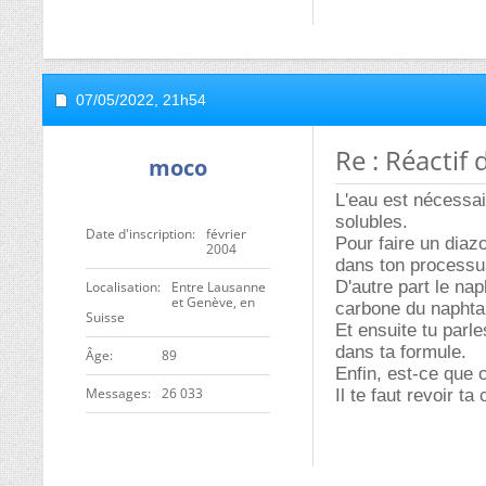
07/05/2022,
21h54
Re : Réactif
moco
L'eau est nécessai
solubles.
Date d'inscription
février
Pour faire un diazo
2004
dans ton processus
D'autre part le nap
Localisation
Entre Lausanne
et Genève, en
carbone du naphta
Suisse
Et ensuite tu parl
dans ta formule.
ge
89
Enfin, est-ce que 
Messages
26 033
Il te faut revoir t