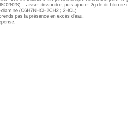
8O2N2S). Laisser dissoudre, puis ajouter 2g de dichlorure 
ne-diamine (C6H7NHCH2CH2 ; 2HCL)
prends pas la présence en excès d'eau.
éponse.