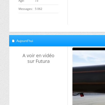
ge
73
Messages
5 062
Aujourd'hui
A voir en vidéo
sur Futura