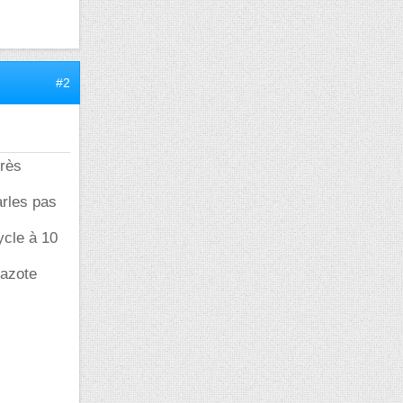
#2
très
arles pas
ycle à 10
'azote