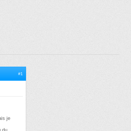
#1
is je
g du