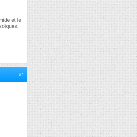
mide et le
azoïques,
#4