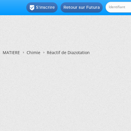
S'inscrire
Retour sur Futura

MATIERE
Chimie
Réactif de Diazotation