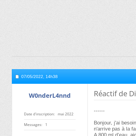
07/05/2022,
14h38
Réactif de D
W0nderL4nnd
------
Date d'inscription
mai 2022
Bonjour, j'ai besoi
Messages
1
n'arrive pas à la fa
A 800 ml d’eau, aj