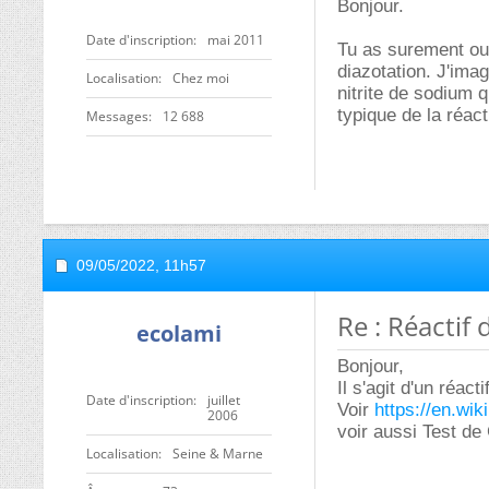
Bonjour.
Date d'inscription
mai 2011
Tu as surement oub
diazotation. J'imag
Localisation
Chez moi
nitrite de sodium 
typique de la réac
Messages
12 688
09/05/2022,
11h57
Re : Réactif
ecolami
Bonjour,
Il s'agit d'un réact
Date d'inscription
juillet
Voir
https://en.wik
2006
voir aussi Test 
Localisation
Seine & Marne