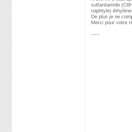
sulfanilamide (C6H
naphtyle) éthylè
De plus je ne com
Merci pour votre r
-----