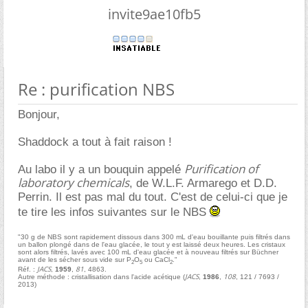
invite9ae10fb5
Re : purification NBS
Bonjour,
Shaddock a tout à fait raison !
Purification of
Au labo il y a un bouquin appelé
laboratory chemicals
, de W.L.F. Armarego et D.D.
Perrin. Il est pas mal du tout. C'est de celui-ci que je
te tire les infos suivantes sur le NBS
"30 g de NBS sont rapidement dissous dans 300 mL d'eau bouillante puis filtrés dans
un ballon plongé dans de l'eau glacée, le tout y est laissé deux heures. Les cristaux
sont alors filtrés, lavés avec 100 mL d'eau glacée et à nouveau filtrés sur Büchner
avant de les sécher sous vide sur P
O
ou CaCl
."
2
5
2
JACS
81
Réf. :
,
1959
,
, 4863.
JACS
108
Autre méthode : cristallisation dans l'acide acétique (
,
1986
,
, 121 / 7693 /
2013)