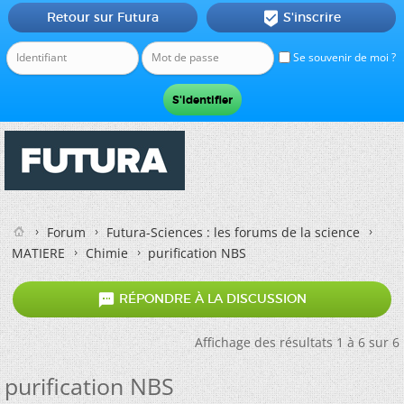
Retour sur Futura
S'inscrire

Se souvenir de moi ?
Forum
Futura-Sciences : les forums de la science
MATIERE
Chimie
purification NBS

RÉPONDRE À LA DISCUSSION
Affichage des résultats 1 à 6 sur 6
purification NBS