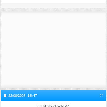
22/08/2006,
13h47
#4
inviteb7fede84