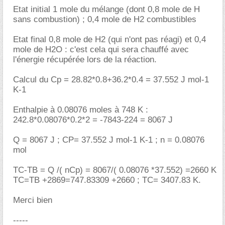
Etat initial 1 mole du mélange (dont 0,8 mole de H
sans combustion) ; 0,4 mole de H2 combustibles
Etat final 0,8 mole de H2 (qui n'ont pas réagi) et 0,4
mole de H2O : c'est cela qui sera chauffé avec
l'énergie récupérée lors de la réaction.
Calcul du Cp = 28.82*0.8+36.2*0.4 = 37.552 J mol-1
K-1
Enthalpie à 0.08076 moles à 748 K :
242.8*0.08076*0.2*2 = -7843-224 = 8067 J
Q = 8067 J ; CP= 37.552 J mol-1 K-1 ; n = 0.08076
mol
TC-TB = Q /( nCp) = 8067/( 0.08076 *37.552) =2660 K
TC=TB +2869=747.83309 +2660 ; TC= 3407.83 K.
Merci bien
-----