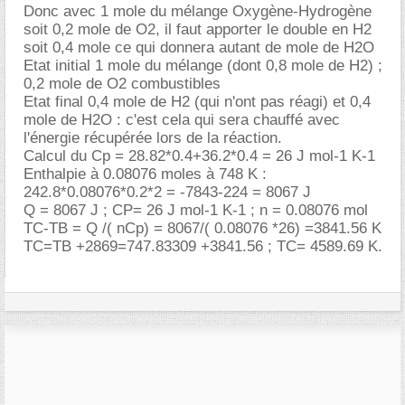
Donc avec 1 mole du mélange Oxygène-Hydrogène
soit 0,2 mole de O2, il faut apporter le double en H2
soit 0,4 mole ce qui donnera autant de mole de H2O
Etat initial 1 mole du mélange (dont 0,8 mole de H2) ;
0,2 mole de O2 combustibles
Etat final 0,4 mole de H2 (qui n'ont pas réagi) et 0,4
mole de H2O : c'est cela qui sera chauffé avec
l'énergie récupérée lors de la réaction.
Calcul du Cp = 28.82*0.4+36.2*0.4 = 26 J mol-1 K-1
Enthalpie à 0.08076 moles à 748 K :
242.8*0.08076*0.2*2 = -7843-224 = 8067 J
Q = 8067 J ; CP= 26 J mol-1 K-1 ; n = 0.08076 mol
TC-TB = Q /( nCp) = 8067/( 0.08076 *26) =3841.56 K
TC=TB +2869=747.83309 +3841.56 ; TC= 4589.69 K.