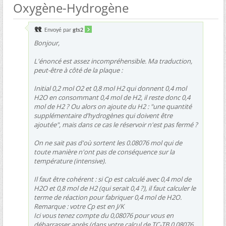
Oxygène-Hydrogène
Envoyé par
gts2
Bonjour,
L'énoncé est assez incompréhensible. Ma traduction,
peut-être à côté de la plaque :
Initial 0,2 mol O2 et 0,8 mol H2 qui donnent 0,4 mol
H2O en consommant 0,4 mol de H2, il reste donc 0,4
mol de H2 ? Ou alors on ajoute du H2 : "une quantité
supplémentaire d’hydrogènes qui doivent être
ajoutée", mais dans ce cas le réservoir n'est pas fermé ?
On ne sait pas d'où sortent les 0.08076 mol qui de
toute manière n'ont pas de conséquence sur la
température (intensive).
Il faut être cohérent : si Cp est calculé avec 0,4 mol de
H2O et 0,8 mol de H2 (qui serait 0,4 ?), il faut calculer le
terme de réaction pour fabriquer 0,4 mol de H2O.
Remarque : votre Cp est en J/K
Ici vous tenez compte du 0,08076 pour vous en
débarrasser après (dans votre calcul de TC-TB 0,08076