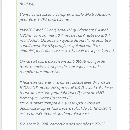
Bonjour,
L'énoncé est assez incompréhensible. Ma traduction,
peut-être à côté de la plaque :
Initial 0,2 mol O2 et 0,8 mol H2 qui donnent 0,4 mol
H2O en consommant 0,4 mol de H2, il reste donc 0,4
mol de H2 ? Ou alors on ajoute du H2 : "une quantité
supplémentaire d’hydrogènes qui doivent être
ajoutée", mais dans ce cas le réservoir n'est pas fermé ?
On ne sait pas d'où sortent les 0.08076 mol qui de
toute manière n'ont pas de conséquence sur la
température (intensive).
Il faut être cohérent : si Cp est calculé avec 0,4 mol de
H2O et 0,8 mol de H2 (qui serait 0,4 ?), il faut calculer le
terme de réaction pour fabriquer 0,4 mol de H2O.
Remarque : votre Cp est en J/K
Ici vous tenez compte du 0,08076 pour vous en
débarrasser après (dans votre calcul de TC-TB 0,08076
est au numérateur et au dénominateur)
D'où sort le -224 : correction des données à 25°C ?