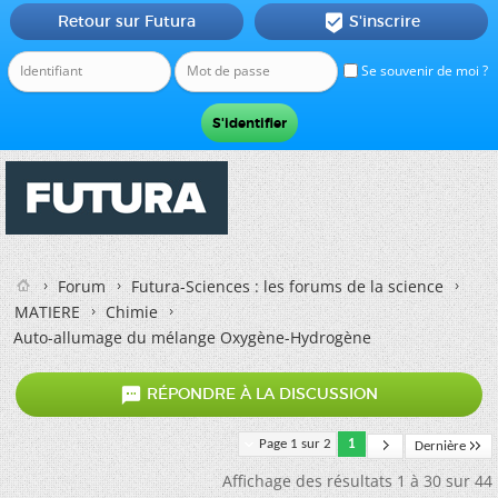
Retour sur Futura
S'inscrire

Se souvenir de moi ?
Forum
Futura-Sciences : les forums de la science
MATIERE
Chimie
Auto-allumage du mélange Oxygène-Hydrogène

RÉPONDRE À LA DISCUSSION
Page 1 sur 2
1
Dernière
Affichage des résultats 1 à 30 sur 44