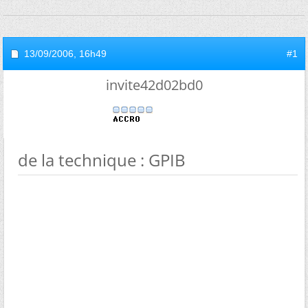
13/09/2006,
16h49
#1
invite42d02bd0
de la technique : GPIB